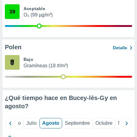
 seleccionar
o.
Aceptable
39
O₃ (99 µg/m³)
calización
precisa e
ión mediante
, publicidad
Polen
Detalle
dos,
 publicidad
Bajo
,
Gramíneas (18 #/m³)
ón de
 desarrollo
s.
tros 1199
ios
¿Qué tiempo hace en Bucey-lès-Gy en
agosto
?
yo
Junio
Julio
Agosto
Septiembre
Octubre
Noviemb