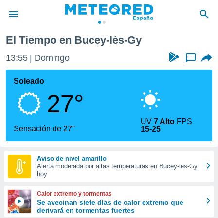
cey-lès-Gy
El Tiempo en Bucey-lès-Gy
privacidad
13:55
Domingo
...
o de
tiempo.com)
borado por
Soleado
es para
27°
ue la
 que se
e calidad.
UV
7 Alto
FPS
eder a este
Sensación de 27°
15-25
ediante las
opciones:
Aviso de nivel amarillo
ookies y
Alerta moderada por altas temperaturas en Bucey-lès-Gy
e forma
hoy
d digital
Calor extremo y tormentas
ada, basada
Se avecinan siete días de calor extremo que
derivará en tormentas fuertes
mación