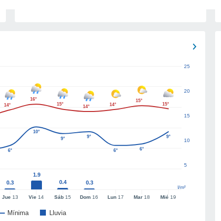
25
20
16°
15°
15°
15°
14°
14°
14°
15
10°
9°
9°
9°
10
6°
6°
6°
5
1.9
0.4
0.3
0.3
l/m²
Jue
13
Vie
14
Sáb
15
Dom
16
Lun
17
Mar
18
Mié
19
Mínima
Lluvia