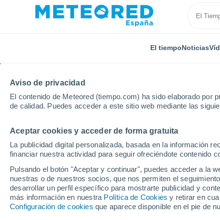
El tiempo
Noticias
Ví
Aviso de privacidad
El contenido de Meteored (tiempo.com) ha sido elaborado por pr
de calidad. Puedes acceder a este sitio web mediante las sigui
Aceptar cookies y acceder de forma gratuita
Inicio
Chile
Libertador Gen. Bernardo O'Higgins
La publicidad digital personalizada, basada en la información r
financiar nuestra actividad para seguir ofreciéndote contenido c
El Tiempo en Bucalem
Pulsando el botón "Aceptar y continuar", puedes acceder a la w
nuestras o de nuestros socios, que nos permiten el seguimiento
15:59
Viernes
desarrollar un perfil específico para mostrarte publicidad y co
más información en nuestra
Política de Cookies
y retirar en cu
Configuración de cookies
que aparece disponible en el pie de n
Lluvia débil