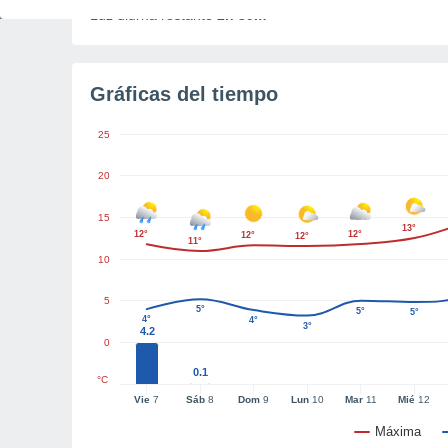
Luz diurna restante
2h 39m
Gráficas del tiempo
25
20
15
13°
12°
12°
12°
12°
11°
10
5
5°
5°
5°
4°
4°
3°
4.2
0
0.1
°C
Vie
7
Sáb
8
Dom
9
Lun
10
Mar
11
Mié
12
Máxima