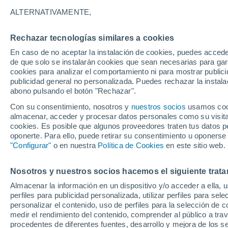
11°
ALTERNATIVAMENTE,
Rechazar tecnologías similares a cookies
30%
En caso de no aceptar la instalación de cookies, puedes acced
Sensación de 11°
0.2 l/m²
de que solo se instalarán cookies que sean necesarias para garan
cookies para analizar el comportamiento ni para mostrar publici
publicidad general no personalizada. Puedes rechazar la instala
abono pulsando el botón "Rechazar".
Tormentas fuertes
Esta tarde las tormentas dejarán fenómenos
Con su consentimiento, nosotros y
nuestros socios
usamos cooki
adversos en 6 comunidades
almacenar, acceder y procesar datos personales como su visita e
cookies. Es posible que algunos proveedores traten tus datos pe
El Tiempo 1 - 7 días
Por horas
Actualidad
Mapa de
oponerte. Para ello, puede retirar su consentimiento u oponerse
"Configurar"
o en nuestra
Política de Cookies
en este sitio web.
Nosotros y nuestros socios hacemos el siguiente trata
Mañana
Domingo
Hoy
Almacenar la información en un dispositivo y/o acceder a ella, 
8 Ago
9 Ago
7 Ago
perfiles para publicidad personalizada, utilizar perfiles para sele
personalizar el contenido, uso de perfiles para la selección de c
medir el rendimiento del contenido, comprender al público a tra
procedentes de diferentes fuentes, desarrollo y mejora de los se
50%
90%