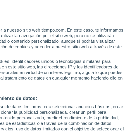
Aviso de nivel amarillo
Alerta moderada por viento en
Bucalemu hoy
er a nuestro sitio web tiempo.com. En este caso, te informamos
tizar la navegación por el sitio web, pero no se utilizarán
dad o contenido personalizado, aunque sí podrás visualizar
ción de cookies y acceder a nuestro sitio web a través de este
es, identificadores únicos o tecnologías similares para
n este sitio web, las direcciones IP y los identificadores de
rsonales en virtud de un interés legítimo, algo a lo que puedes
 lluvia
Radar de lluvia
Satélites
Modelos
 al tratamiento de datos en cualquier momento haciendo clic en
miento de datos:
Lunes
Martes
Miércoles
Jueves
uso de datos limitados para seleccionar anuncios básicos, crear
10 Ago
11 Ago
12 Ago
13 Ago
ccionar la publicidad personalizada, crear un perfil para
ontenido personalizado, medir el rendimiento de la publicidad,
vés de estadísticas o a través de la combinación de datos
rvicios, uso de datos limitados con el objetivo de seleccionar el
60%