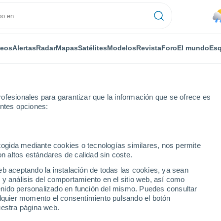
deos
Alertas
Radar
Mapas
Satélites
Modelos
Revista
Foro
El mundo
Esq
ofesionales para garantizar que la información que se ofrece es
entes opciones:
Bucalemu
ecogida mediante cookies o tecnologías similares, nos permite
on altos estándares de calidad sin coste.
u
eb aceptando la instalación de todas las cookies, ya sean
 y análisis del comportamiento en el sitio web, así como
...
ntenido personalizado en función del mismo. Puedes consultar
alquier momento el consentimiento pulsando el botón
Por horas
uestra página web.
Lluvias débiles en las próximas
horas