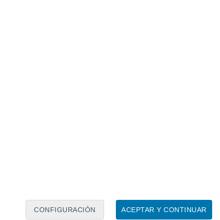
Calendario lunar
Lun
Mar
Mié
Jue
Vie
Sáb
Dom
7
8
9
10
11
12
13
14
15
16
17
18
19
20
CONFIGURACIÓN
ACEPTAR Y CONTINUAR