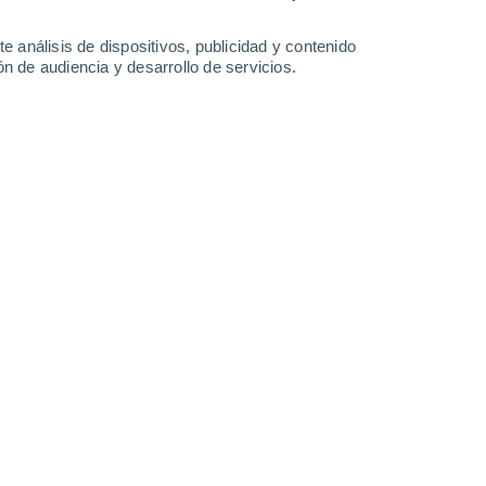
0.3 l/m²
12°
/
3°
12°
/
5°
13°
/
5°
14°
/
6°
e análisis de dispositivos, publicidad y contenido
n de audiencia y desarrollo de servicios.
-
21
km/h
9
-
17
km/h
14
-
28
km/h
15
-
27
km/h
sto
Noroeste
1 Bajo
°
20
-
33 km/h
FPS:
no
Noroeste
0 Bajo
°
20
-
35 km/h
FPS:
no
Oeste
0 Bajo
20
-
36 km/h
FPS:
no
Suroeste
0 Bajo
°
16
-
34 km/h
FPS:
no