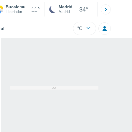
Bucalemu
Madrid
Barcelona
11°
34°
Libertador Gen. Bernardo O'Higgins
Madrid
Barcelona
°C
uí