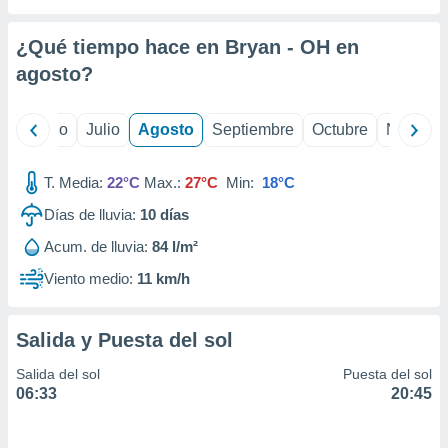
 seleccionar
o.
¿Qué tiempo hace en Bryan - OH en
calización
precisa e
agosto
?
ión mediante
, publicidad
yo
Junio
Julio
Agosto
Septiembre
Octubre
Noviemb
dos,
T. Media:
22°C
Max.:
27°C
Min:
18°C
 publicidad
,
Días de lluvia:
10
días
ón de
 desarrollo
Acum. de lluvia:
84 l/m²
s.
Viento medio:
11 km/h
tros 1199
ios
Salida y Puesta del sol
Salida del sol
Puesta del sol
06:33
20:45