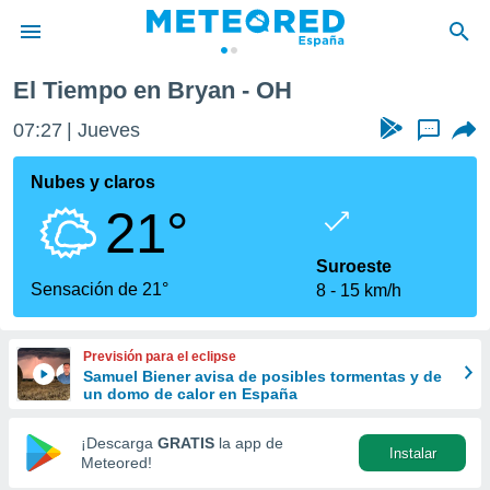
El Tiempo en Bryan - OH
privacidad
07:27
Jueves
...
o de
tiempo.com)
borado por
Nubes y claros
es para
21°
ue la
 que se
e calidad.
Suroeste
eder a este
Sensación de 21°
8
15 km/h
ediante las
opciones:
Previsión para el eclipse
ookies y
Samuel Biener avisa de posibles tormentas y de
e forma
un domo de calor en España
d digital
¡Descarga
GRATIS
la app de
Instalar
ada, basada
Meteored!
mación