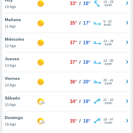
13
-
29
33°
/
16°
km/h
10 Ago
do en
 mismo.
sultar más
Mañana
9
-
22
35°
/
17°
 en nuestra
km/h
11 Ago
 Cookies
y
ualquier
Miércoles
13
-
29
37°
/
19°
km/h
12 Ago
ento
 botón
ación de
Jueves
13
-
30
37°
/
19°
kies
km/h
13 Ago
 disponible
e nuestra
Viernes
20
-
41
.
36°
/
20°
km/h
14 Ago
IVAMENTE,
Sábado
21
-
42
34°
/
19°
km/h
15 Ago
as
 a cookies
Domingo
19
-
47
35°
/
18°
km/h
 no aceptar
16 Ago
ón de