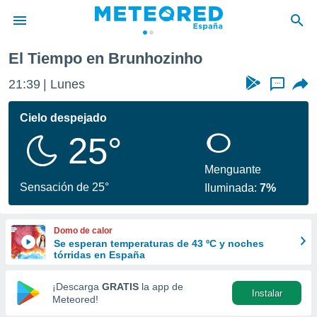
El Tiempo en Brunhozinho
privacidad
21:39
Lunes
...
o de
tiempo.com)
borado por
Cielo despejado
es para
25°
ue la
 que se
e calidad.
Menguante
eder a este
Sensación de 25°
Iluminada:
7%
ediante las
opciones:
Domo de calor
ookies y
Se esperan temperaturas de 43 ºC y noches
e forma
tórridas en España
d digital
¡Descarga
GRATIS
la app de
Instalar
ada, basada
Meteored!
mación