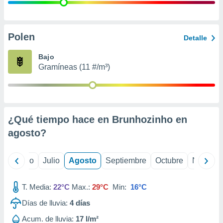
 seleccionar
o.
calización
precisa e
Polen
Detalle
ión mediante
Bajo
, publicidad
Gramíneas (11 #/m³)
dos,
 publicidad
,
ón de
¿Qué tiempo hace en Brunhozinho en
 desarrollo
s.
agosto
?
tros 1199
ios
yo
Junio
Julio
Agosto
Septiembre
Octubre
Noviemb
T. Media:
22°C
Max.:
29°C
Min:
16°C
Días de lluvia:
4
días
Acum. de lluvia:
17 l/m²