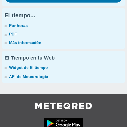
El tiempo...
Por horas
PDF
Más información
El Tiempo en tu Web
Widget de El tiempo
API de Meteorología