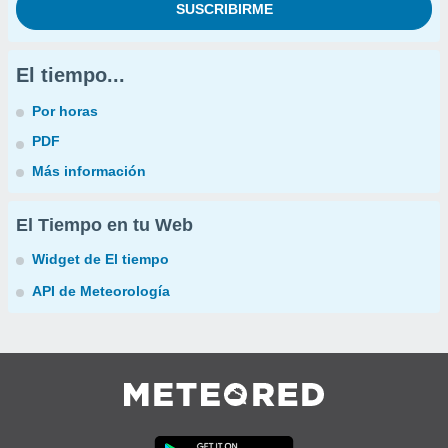
El tiempo...
Por horas
PDF
Más información
El Tiempo en tu Web
Widget de El tiempo
API de Meteorología