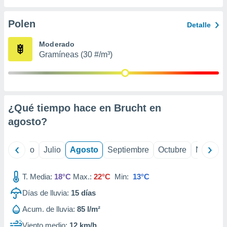
 seleccionar
o.
Polen
Detalle
calización
precisa e
Moderado
ión mediante
Gramíneas (30 #/m³)
, publicidad
dos,
 publicidad
,
¿Qué tiempo hace en Brucht en
ón de
agosto
?
 desarrollo
s.
tros 1199
yo
Junio
Julio
Agosto
Septiembre
Octubre
Noviemb
ios
T. Media:
18°C
Max.:
22°C
Min:
13°C
Días de lluvia:
15
días
Acum. de lluvia:
85 l/m²
Viento medio:
12 km/h