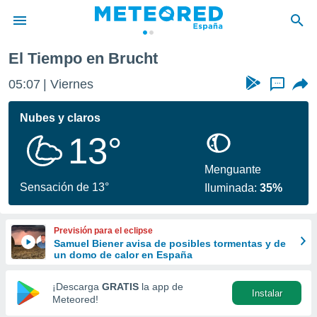
El Tiempo en Brucht
privacidad
05:07
Viernes
...
o de
tiempo.com)
borado por
Nubes y claros
es para
13°
ue la
 que se
e calidad.
Menguante
eder a este
Sensación de 13°
Iluminada:
35%
ediante las
opciones:
Previsión para el eclipse
ookies y
Samuel Biener avisa de posibles tormentas y de
e forma
un domo de calor en España
d digital
¡Descarga
GRATIS
la app de
Instalar
ada, basada
Meteored!
mación