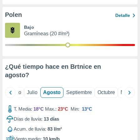
 seleccionar
o.
Polen
Detalle
calización
precisa e
Bajo
ión mediante
Gramíneas (20 #/m³)
, publicidad
dos,
 publicidad
,
¿Qué tiempo hace en Brtnice en
ón de
agosto
?
 desarrollo
s.
tros 1199
yo
Junio
Julio
Agosto
Septiembre
Octubre
Noviemb
ios
T. Media:
18°C
Max.:
23°C
Min:
13°C
Días de lluvia:
13
días
Acum. de lluvia:
83 l/m²
Viento medio:
10 km/h