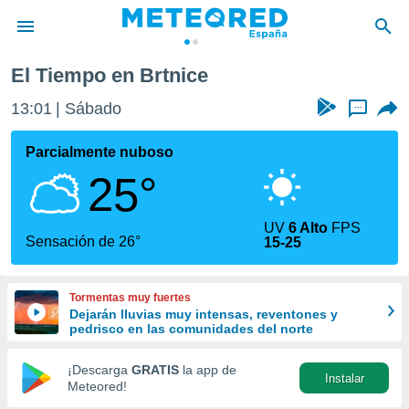
El Tiempo en Brtnice
privacidad
13:01
Sábado
...
o de
tiempo.com)
borado por
Parcialmente nuboso
es para
25°
ue la
 que se
e calidad.
UV
6 Alto
FPS
eder a este
Sensación de 26°
15-25
ediante las
opciones:
Tormentas muy fuertes
ookies y
Dejarán lluvias muy intensas, reventones y
e forma
pedrisco en las comunidades del norte
d digital
¡Descarga
GRATIS
la app de
Instalar
ada, basada
Meteored!
mación