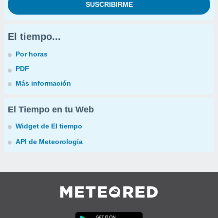
El tiempo...
Por horas
PDF
Más información
El Tiempo en tu Web
Widget de El tiempo
API de Meteorología