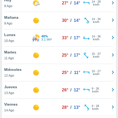
14
-
28
27°
/
14°
km/h
8 Ago
do en
 mismo.
sultar más
Mañana
14
-
34
30°
/
14°
 en nuestra
km/h
9 Ago
 Cookies
y
ualquier
Lunes
40%
14
-
36
33°
/
17°
3.1 l/m²
km/h
10 Ago
ento
 botón
ación de
Martes
15
-
37
25°
/
17°
kies
km/h
11 Ago
 disponible
e nuestra
Miércoles
10
-
27
.
25°
/
11°
km/h
12 Ago
IVAMENTE,
Jueves
9
-
26
26°
/
12°
km/h
13 Ago
as
 a cookies
Viernes
9
-
28
28°
/
13°
km/h
 no aceptar
14 Ago
ón de