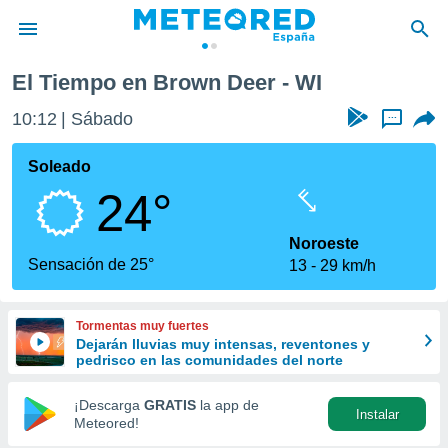
El Tiempo en Brown Deer - WI
privacidad
10:12
Sábado
...
o de
tiempo.com)
borado por
Soleado
es para
24°
ue la
 que se
e calidad.
Noroeste
eder a este
Sensación de 25°
13
29 km/h
ediante las
opciones:
Tormentas muy fuertes
ookies y
Dejarán lluvias muy intensas, reventones y
e forma
pedrisco en las comunidades del norte
d digital
¡Descarga
GRATIS
la app de
Instalar
ada, basada
Meteored!
mación