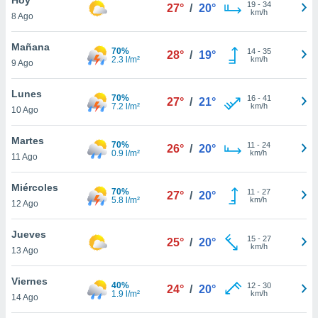
19
-
34
27°
/
20°
km/h
8 Ago
do en
 mismo.
sultar más
Mañana
70%
14
-
35
28°
/
19°
 en nuestra
2.3 l/m²
km/h
9 Ago
 Cookies
y
ualquier
Lunes
70%
16
-
41
27°
/
21°
7.2 l/m²
km/h
10 Ago
ento
 botón
ación de
Martes
70%
11
-
24
26°
/
20°
kies
0.9 l/m²
km/h
11 Ago
 disponible
e nuestra
Miércoles
70%
11
-
27
.
27°
/
20°
5.8 l/m²
km/h
12 Ago
IVAMENTE,
Jueves
15
-
27
25°
/
20°
km/h
13 Ago
as
 a cookies
Viernes
40%
12
-
30
24°
/
20°
1.9 l/m²
km/h
 no aceptar
14 Ago
ón de