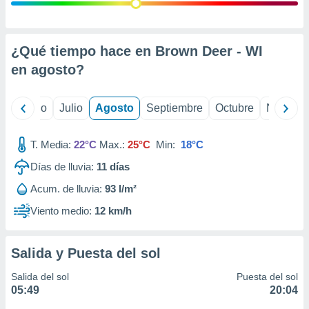
 seleccionar
o.
calización
precisa e
¿Qué tiempo hace en Brown Deer - WI
ión mediante
en
agosto
?
, publicidad
yo
Junio
Julio
Agosto
Septiembre
Octubre
Noviemb
dos,
 publicidad
,
T. Media:
22°C
Max.:
25°C
Min:
18°C
ón de
Días de lluvia:
11
días
 desarrollo
s.
Acum. de lluvia:
93 l/m²
tros 1199
Viento medio:
12 km/h
ios
Salida y Puesta del sol
Salida del sol
Puesta del sol
05:49
20:04