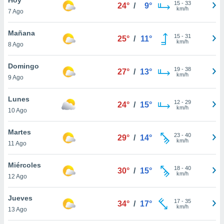
15
-
33
24°
/
9°
km/h
7 Ago
do en
 mismo.
sultar más
Mañana
15
-
31
25°
/
11°
 en nuestra
km/h
8 Ago
 Cookies
y
ualquier
Domingo
19
-
38
27°
/
13°
km/h
9 Ago
ento
 botón
ación de
Lunes
12
-
29
24°
/
15°
kies
km/h
10 Ago
 disponible
e nuestra
Martes
23
-
40
.
29°
/
14°
km/h
11 Ago
IVAMENTE,
Miércoles
18
-
40
30°
/
15°
km/h
12 Ago
as
 a cookies
Jueves
17
-
35
34°
/
17°
km/h
 no aceptar
13 Ago
ón de