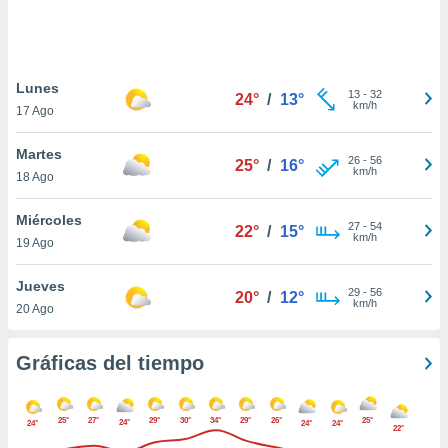
 botón
.
nto,
Lunes
13
-
32
24°
/
13°
km/h
17 Ago
cios
kies,
Martes
ores únicos
26
-
56
25°
/
16°
km/h
18 Ago
as similares
nar,
rocesar
Miércoles
27
-
54
22°
/
15°
onales como
km/h
19 Ago
 este sitio
recciones IP
Jueves
ficadores de
29
-
56
20°
/
12°
km/h
20 Ago
 posible
s
 traten tus
Gráficas del tiempo
nales en
 interés
go a lo que
25°
27°
29°
30°
34°
29°
26°
25°
nerte. Para
24°
24°
24°
24°
22°
retirar su