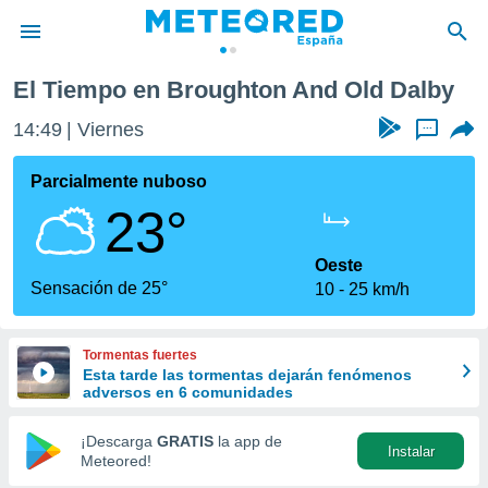
d Old Dalby
El Tiempo en Broughton And Old Dalby
privacidad
14:50
Viernes
...
o de
tiempo.com)
borado por
Parcialmente nuboso
es para
23°
ue la
 que se
e calidad.
Oeste
eder a este
Sensación de 25°
10
25 km/h
ediante las
opciones:
Tormentas fuertes
ookies y
Esta tarde las tormentas dejarán fenómenos
e forma
adversos en 6 comunidades
d digital
¡Descarga
GRATIS
la app de
Instalar
ada, basada
Meteored!
mación