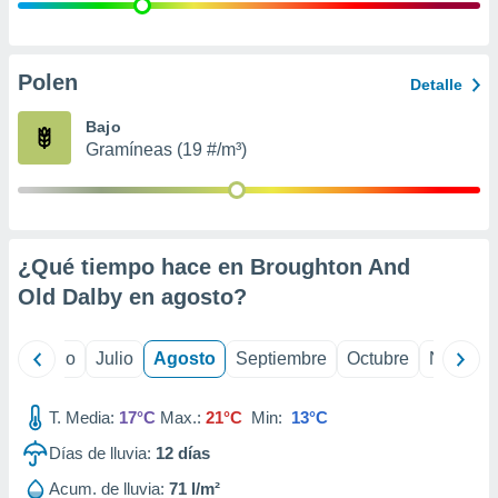
 seleccionar
o.
calización
precisa e
Polen
Detalle
ión mediante
Bajo
, publicidad
Gramíneas (19 #/m³)
dos,
 publicidad
,
ón de
¿Qué tiempo hace en Broughton And
 desarrollo
s.
Old Dalby en
agosto
?
tros 1199
ios
yo
Junio
Julio
Agosto
Septiembre
Octubre
Noviemb
T. Media:
17°C
Max.:
21°C
Min:
13°C
Días de lluvia:
12
días
Acum. de lluvia:
71 l/m²