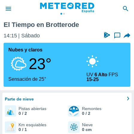
El Tiempo en Brotterode
privacidad
14:15
Sábado
...
o de
tiempo.com)
borado por
Nubes y claros
es para
23°
ue la
 que se
e calidad.
UV
6 Alto
FPS
eder a este
Sensación de 25°
15-25
ediante las
opciones:
Parte de nieve
ookies y
e forma
Pistas abiertas
Remontes
0 / 2
0 / 2
d digital
ada, basada
Km esquiables
Nieve
0 / 1
0 cm
mación