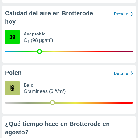
 seleccionar
o.
Calidad del aire en Brotterode
Detalle
calización
hoy
precisa e
ión mediante
Aceptable
39
, publicidad
O₃ (98 µg/m³)
dos,
 publicidad
,
ón de
Polen
Detalle
 desarrollo
s.
Bajo
tros 1199
Gramíneas (6 #/m³)
ios
¿Qué tiempo hace en Brotterode en
agosto
?