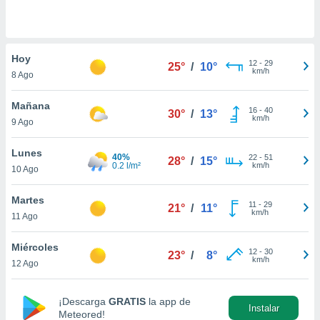
do en
 mismo.
sultar más
Hoy
 en nuestra
12
-
29
25°
/
10°
km/h
 Cookies
y
8 Ago
ualquier
Mañana
16
-
40
30°
/
13°
ento
km/h
9 Ago
 botón
ación de
Lunes
kies
40%
22
-
51
28°
/
15°
0.2 l/m²
km/h
 disponible
10 Ago
e nuestra
.
Martes
11
-
29
21°
/
11°
km/h
11 Ago
IVAMENTE,
Miércoles
12
-
30
23°
/
8°
km/h
12 Ago
as
 a cookies
 no aceptar
¡Descarga
GRATIS
la app de
Instalar
ón de
Meteored!