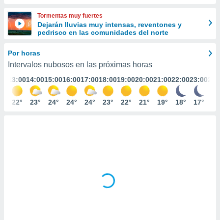
ediante
ecnologías
Tormentas muy fuertes
nos permite
Dejarán lluvias muy intensas, reventones y
estra
pedrisco en las comunidades del norte
ara seguir
e contenido
Por horas
stándares
ACEPTAR
Intervalos nubosos en las próximas horas
sin coste.
Y
:00
13:00
14:00
15:00
16:00
17:00
18:00
19:00
20:00
21:00
22:00
23:00
24:
CONTINUAR
 botón
continuar",
der a la
1°
22°
23°
24°
24°
24°
23°
22°
21°
19°
18°
17°
16
CONFIGURACIÓN
ndo la
 de todas
, ya sean
de nuestros
 nos
 y análisis
tamiento en
b, así como
un perfil
para
ublicidad y