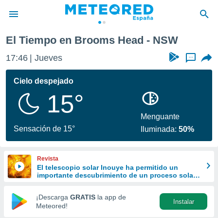
El Tiempo en Brooms Head - NSW
privacidad
17:46
Jueves
...
o de
tiempo.com)
borado por
Cielo despejado
es para
15°
ue la
 que se
e calidad.
Menguante
eder a este
Sensación de 15°
Iluminada:
50%
ediante las
opciones:
Revista
ookies y
El telescopio solar Inouye ha permitido un
e forma
importante descubrimiento de un proceso solar
oculto hasta ahora
d digital
¡Descarga
GRATIS
la app de
Instalar
ada, basada
Meteored!
mación