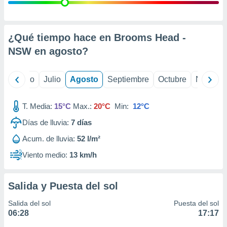
 seleccionar
o.
calización
precisa e
¿Qué tiempo hace en Brooms Head -
ión mediante
NSW en
agosto
?
, publicidad
yo
Junio
Julio
Agosto
Septiembre
Octubre
Noviemb
dos,
 publicidad
,
T. Media:
15°C
Max.:
20°C
Min:
12°C
ón de
Días de lluvia:
7
días
 desarrollo
s.
Acum. de lluvia:
52 l/m²
tros 1199
Viento medio:
13 km/h
ios
Salida y Puesta del sol
Salida del sol
Puesta del sol
06:28
17:17