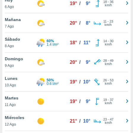
18
-
36
19°
/
9°
km/h
6 Ago
do en
 mismo.
sultar más
Mañana
11
-
23
20°
/
8°
 en nuestra
km/h
7 Ago
 Cookies
y
ualquier
Sábado
60%
14
-
30
18°
/
11°
1.4 l/m²
km/h
8 Ago
ento
 botón
ación de
Domingo
28
-
49
20°
/
9°
kies
km/h
9 Ago
 disponible
e nuestra
Lunes
50%
26
-
53
.
19°
/
10°
0.6 l/m²
km/h
10 Ago
IVAMENTE,
Martes
19
-
37
19°
/
9°
km/h
11 Ago
as
 a cookies
Miércoles
23
-
47
21°
/
10°
km/h
 no aceptar
12 Ago
ón de