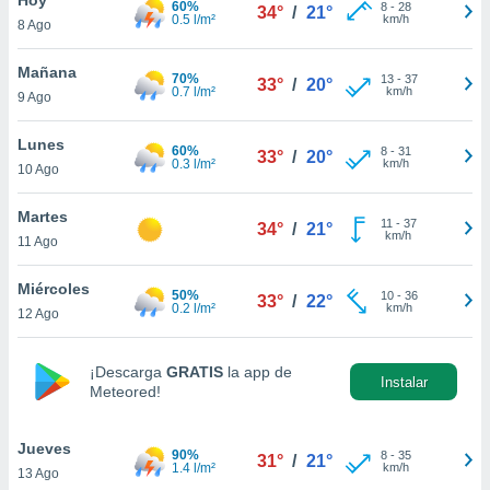
60%
8
-
28
34°
/
21°
0.5 l/m²
km/h
8 Ago
do en
 mismo.
sultar más
Mañana
70%
13
-
37
33°
/
20°
 en nuestra
0.7 l/m²
km/h
9 Ago
 Cookies
y
ualquier
Lunes
60%
8
-
31
33°
/
20°
0.3 l/m²
km/h
10 Ago
ento
 botón
ación de
Martes
11
-
37
34°
/
21°
kies
km/h
11 Ago
 disponible
e nuestra
Miércoles
50%
10
-
36
.
33°
/
22°
0.2 l/m²
km/h
12 Ago
IVAMENTE,
¡Descarga
GRATIS
la app de
Instalar
Meteored!
as
 a cookies
Jueves
 no aceptar
90%
8
-
35
31°
/
21°
1.4 l/m²
km/h
13 Ago
ón de