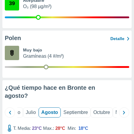
Aceptable
 seleccionar
39
o.
O₃ (98 µg/m³)
calización
precisa e
ión mediante
Polen
, publicidad
Detalle
dos,
Muy bajo
 publicidad
Gramíneas (4 #/m³)
,
ón de
 desarrollo
s.
¿Qué tiempo hace en Bronte en
tros 1199
ios
agosto
?
yo
Junio
Julio
Agosto
Septiembre
Octubre
Noviemb
T. Media:
23°C
Max.:
28°C
Min:
18°C