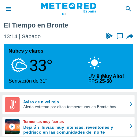
El Tiempo en Bronte
privacidad
13:14
Sábado
...
o de
tiempo.com)
borado por
Nubes y claros
es para
33°
ue la
 que se
e calidad.
UV
9 ¡Muy Alto!
eder a este
Sensación de 31°
FPS
25-50
ediante las
opciones:
ookies y
Aviso de nivel rojo
Alerta extrema por altas temperaturas en Bronte hoy
e forma
d digital
Tormentas muy fuertes
ada, basada
Dejarán lluvias muy intensas, reventones y
pedrisco en las comunidades del norte
mación