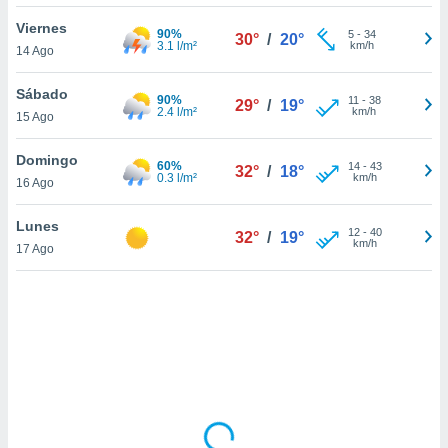
uedes
uestro sitio
Viernes
90%
5
-
34
30°
/
20°
.com. En
3.1 l/m²
km/h
14 Ago
te
 de que
Sábado
90%
talarán
11
-
38
29°
/
19°
2.4 l/m²
km/h
15 Ago
e sean
para
a
Domingo
60%
14
-
43
32°
/
18°
por el sitio
0.3 l/m²
km/h
16 Ago
o se
cookies para
Lunes
12
-
40
32°
/
19°
km/h
17 Ago
nto ni para
licidad o
ado, aunque
sualizar
general no
ada. Puedes
 instalación
y acceder a
io web a
ste abono