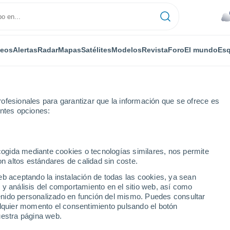
deos
Alertas
Radar
Mapas
Satélites
Modelos
Revista
Foro
El mundo
Esq
ofesionales para garantizar que la información que se ofrece es
entes opciones:
-Ivanovice
ecogida mediante cookies o tecnologías similares, nos permite
on altos estándares de calidad sin coste.
novice
eb aceptando la instalación de todas las cookies, ya sean
 y análisis del comportamiento en el sitio web, así como
...
ntenido personalizado en función del mismo. Puedes consultar
alquier momento el consentimiento pulsando el botón
Por horas
uestra página web.
Lluvias débiles en las próximas
horas