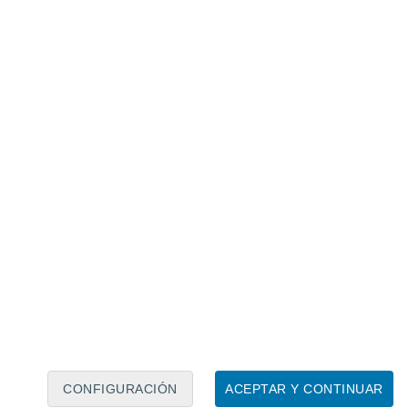
Calendario lunar
Lun
Mar
Mié
Jue
Vie
Sáb
Dom
7
8
9
10
11
12
13
14
15
16
17
18
19
20
CONFIGURACIÓN
ACEPTAR Y CONTINUAR