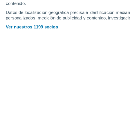
contenido.
13
-
28
km/h
9
-
27
km/h
10
11
-
30
km/h
Datos de localización geográfica precisa e identificación mediant
personalizados, medición de publicidad y contenido, investigació
El tiempo en Brno-Ivanovice hoy
, 7 
Ver nuestros 1199 socios
Parcialmente n
22°
03:00
Sensación T.
23°
Parcialmente n
22°
04:00
Sensación T.
22°
Lluvia débil
50%
21°
05:00
0.3 l/m²
Sensación T.
21°
Lluvia débil
50%
21°
06:00
0.3 l/m²
Sensación T.
21°
Lluvia débil
40%
21°
08:00
1.1 l/m²
Sensación T.
21°