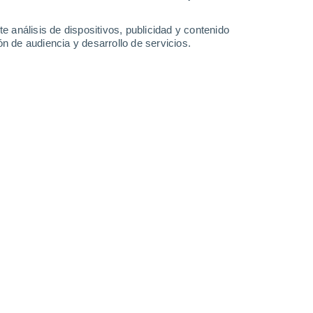
-
46
km/h
14
-
35
km/h
9
-
24
km/h
6
-
23
km/h
e análisis de dispositivos, publicidad y contenido
n de audiencia y desarrollo de servicios.
de agosto
uboso
Noroeste
0 Bajo
9
-
23 km/h
FPS:
no
uboso
Noroeste
0 Bajo
11
-
22 km/h
FPS:
no
Noroeste
0 Bajo
7
-
24 km/h
FPS:
no
Norte
0 Bajo
11
-
24 km/h
FPS:
no
Norte
1 Bajo
4
-
18 km/h
FPS:
no