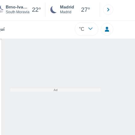
Brno-Ivanovice
Madrid
Barcelona
22°
27°
South Moravia
Madrid
Barcelona
°C
uí