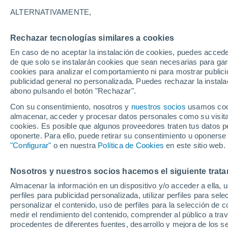
22°
ALTERNATIVAMENTE,
Rechazar tecnologías similares a cookies
Menguant
En caso de no aceptar la instalación de cookies, puedes acced
Iluminada
Sensación de 23°
de que solo se instalarán cookies que sean necesarias para garan
cookies para analizar el comportamiento ni para mostrar publici
publicidad general no personalizada. Puedes rechazar la instala
abono pulsando el botón "Rechazar".
El Tiempo 1 - 7 días
Por horas
Actualidad
Mapa de
Con su consentimiento, nosotros y
nuestros socios
usamos cooki
almacenar, acceder y procesar datos personales como su visita e
cookies. Es posible que algunos proveedores traten tus datos pe
oponerte. Para ello, puede retirar su consentimiento u oponerse
Mañana
Domingo
Hoy
"Configurar"
o en nuestra
Política de Cookies
en este sitio web.
8 Ago
9 Ago
7 Ago
Nosotros y nuestros socios hacemos el siguiente trata
Almacenar la información en un dispositivo y/o acceder a ella, 
80%
perfiles para publicidad personalizada, utilizar perfiles para sele
1.7 l/m²
personalizar el contenido, uso de perfiles para la selección de c
29°
/
16°
31°
/
15°
30°
/
20°
medir el rendimiento del contenido, comprender al público a tra
procedentes de diferentes fuentes, desarrollo y mejora de los se