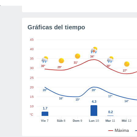
Tiempo para el amanecer
1h 31m
Gráficas del tiempo
45
40
34°
35
31°
30°
30°
29°
30
27°
25
20
20°
20°
17°
15
16°
15°
4.3
14°
10
1.7
0.2
°C
Vie
7
Sáb
8
Dom
9
Lun
10
Mar
11
Mié
12
Máxima