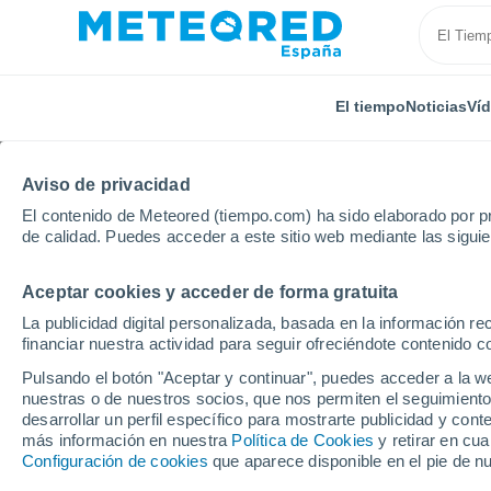
El tiempo
Noticias
Ví
Aviso de privacidad
El contenido de Meteored (tiempo.com) ha sido elaborado por pr
de calidad. Puedes acceder a este sitio web mediante las sigui
Aceptar cookies y acceder de forma gratuita
Inicio
República Checa
Moraria Meridional
Brno
La publicidad digital personalizada, basada en la información r
financiar nuestra actividad para seguir ofreciéndote contenido c
El Tiempo en Brno-Iva
Pulsando el botón "Aceptar y continuar", puedes acceder a la w
nuestras o de nuestros socios, que nos permiten el seguimiento
03:25
Viernes
desarrollar un perfil específico para mostrarte publicidad y co
más información en nuestra
Política de Cookies
y retirar en cu
Configuración de cookies
que aparece disponible en el pie de n
Parcialmente nuboso