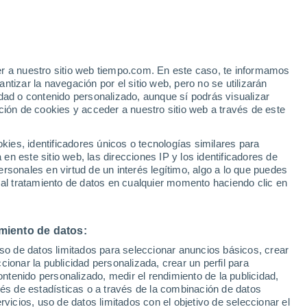
e
er a nuestro sitio web tiempo.com. En este caso, te informamos
:
35%
tizar la navegación por el sitio web, pero no se utilizarán
dad o contenido personalizado, aunque sí podrás visualizar
ción de cookies y acceder a nuestro sitio web a través de este
 lluvia
Radar de lluvia
Satélites
Modelos
es, identificadores únicos o tecnologías similares para
n este sitio web, las direcciones IP y los identificadores de
rsonales en virtud de un interés legítimo, algo a lo que puedes
 al tratamiento de datos en cualquier momento haciendo clic en
Lunes
Martes
Miércoles
Jueves
10 Ago
11 Ago
12 Ago
13 Ago
miento de datos:
uso de datos limitados para seleccionar anuncios básicos, crear
50%
30%
ccionar la publicidad personalizada, crear un perfil para
4.3 l/m²
0.2 l/m²
ontenido personalizado, medir el rendimiento de la publicidad,
34°
/
20°
30°
/
17°
27°
/
14°
29°
/
13°
vés de estadísticas o a través de la combinación de datos
rvicios, uso de datos limitados con el objetivo de seleccionar el