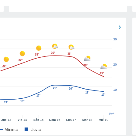
30
36°
36°
35°
32°
20
30°
29°
25°
21°
20°
10
19°
17°
17°
14°
13°
l/m²
Jue
13
Vie
14
Sáb
15
Dom
16
Lun
17
Mar
18
Mié
19
Mínima
Lluvia