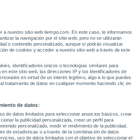
Aviso de nivel amarillo
Alerta moderada por incendios en
Brno-Bosonohy hoy
e
er a nuestro sitio web tiempo.com. En este caso, te informamos
:
24%
tizar la navegación por el sitio web, pero no se utilizarán
dad o contenido personalizado, aunque sí podrás visualizar
ción de cookies y acceder a nuestro sitio web a través de este
ias
es, identificadores únicos o tecnologías similares para
n este sitio web, las direcciones IP y los identificadores de
rsonales en virtud de un interés legítimo, algo a lo que puedes
 temperatura
Radar de lluvia
Satélites
Modelos
 al tratamiento de datos en cualquier momento haciendo clic en
miento de datos:
Martes
Miércoles
Jueves
Viernes
uso de datos limitados para seleccionar anuncios básicos, crear
11 Ago
12 Ago
13 Ago
14 Ago
ccionar la publicidad personalizada, crear un perfil para
ontenido personalizado, medir el rendimiento de la publicidad,
vés de estadísticas o a través de la combinación de datos
rvicios, uso de datos limitados con el objetivo de seleccionar el