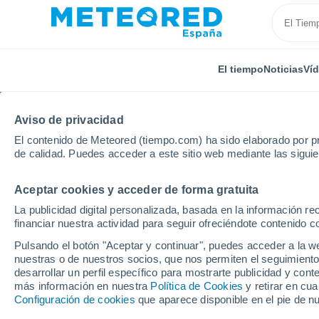
El tiempo
Noticias
Ví
Aviso de privacidad
El contenido de Meteored (tiempo.com) ha sido elaborado por pr
de calidad. Puedes acceder a este sitio web mediante las sigui
Aceptar cookies y acceder de forma gratuita
Inicio
República Checa
Moraria Meridional
Brn
La publicidad digital personalizada, basada en la información r
financiar nuestra actividad para seguir ofreciéndote contenido c
El Tiempo en Brno-Bo
Pulsando el botón "Aceptar y continuar", puedes acceder a la w
nuestras o de nuestros socios, que nos permiten el seguimiento
04:29
Sábado
desarrollar un perfil específico para mostrarte publicidad y co
más información en nuestra
Política de Cookies
y retirar en cu
Configuración de cookies
que aparece disponible en el pie de n
Cielo despejado