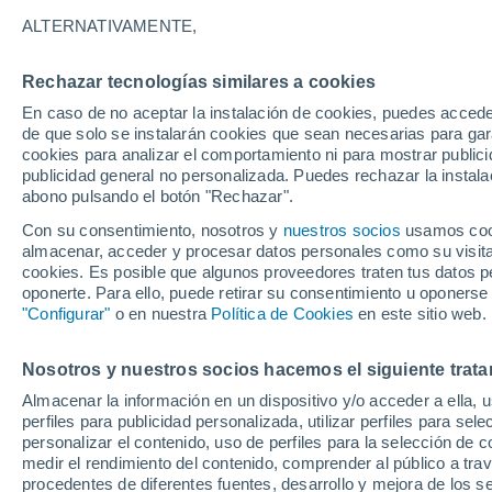
18°
ALTERNATIVAMENTE,
Rechazar tecnologías similares a cookies
Menguant
En caso de no aceptar la instalación de cookies, puedes acced
Iluminada
Sensación de 18°
de que solo se instalarán cookies que sean necesarias para garan
cookies para analizar el comportamiento ni para mostrar publici
publicidad general no personalizada. Puedes rechazar la instala
abono pulsando el botón "Rechazar".
Llega una vaguada
Este fin de semana dejará tormentas con lluv
Con su consentimiento, nosotros y
nuestros socios
usamos cooki
fuertes y granizo en España
almacenar, acceder y procesar datos personales como su visita e
cookies. Es posible que algunos proveedores traten tus datos pe
El Tiempo 1 - 7 días
Por horas
Actualidad
Mapa de
oponerte. Para ello, puede retirar su consentimiento u oponerse
"Configurar"
o en nuestra
Política de Cookies
en este sitio web.
Nosotros y nuestros socios hacemos el siguiente trata
Mañana
Lunes
Hoy
Almacenar la información en un dispositivo y/o acceder a ella, 
9 Ago
10 Ago
8 Ago
perfiles para publicidad personalizada, utilizar perfiles para sele
personalizar el contenido, uso de perfiles para la selección de c
medir el rendimiento del contenido, comprender al público a tra
procedentes de diferentes fuentes, desarrollo y mejora de los se
50%