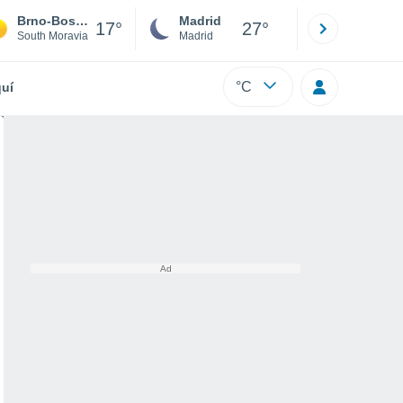
Brno-Bosonohy
Madrid
Barcelona
17°
27°
South Moravia
Madrid
Barcelona
°C
uí