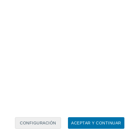
Calendario lunar
Lun
Mar
Mié
Jue
Vie
Sáb
Dom
8
9
10
11
12
13
14
15
16
17
18
19
20
21
CONFIGURACIÓN
ACEPTAR Y CONTINUAR