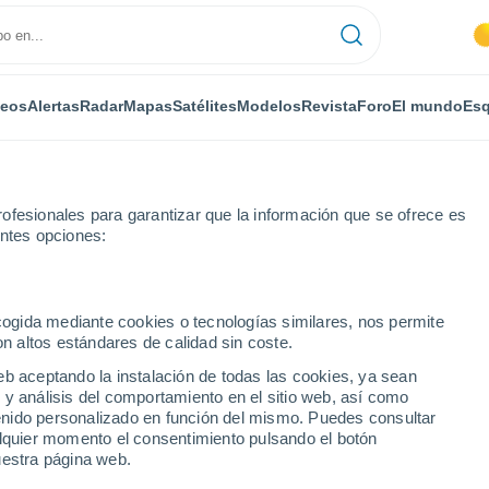
deos
Alertas
Radar
Mapas
Satélites
Modelos
Revista
Foro
El mundo
Esq
ofesionales para garantizar que la información que se ofrece es
entes opciones:
o-Bosonohy
ecogida mediante cookies o tecnologías similares, nos permite
on altos estándares de calidad sin coste.
sonohy
eb aceptando la instalación de todas las cookies, ya sean
 y análisis del comportamiento en el sitio web, así como
...
ntenido personalizado en función del mismo. Puedes consultar
alquier momento el consentimiento pulsando el botón
Por horas
uestra página web.
Cielos despejados en las
próximas horas