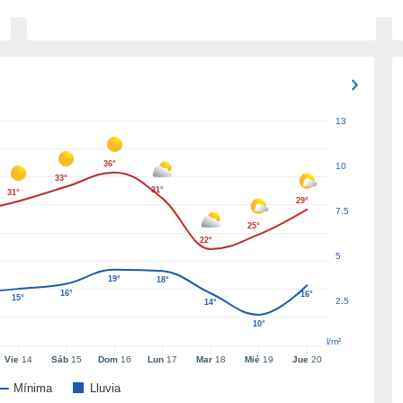
13
36°
10
33°
31°
31°
29°
7.5
25°
22°
5
19°
18°
16°
16°
15°
2.5
14°
10°
l/m²
Vie
14
Sáb
15
Dom
16
Lun
17
Mar
18
Mié
19
Jue
20
Mínima
Lluvia