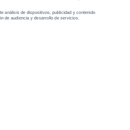
28°
/
19°
27°
/
13°
29°
/
14°
31°
/
15°
e análisis de dispositivos, publicidad y contenido
n de audiencia y desarrollo de servicios.
-
43
km/h
10
-
27
km/h
8
-
23
km/h
8
-
24
km/h
de agosto
Norte
0 Bajo
9
-
17 km/h
FPS:
no
Norte
0 Bajo
9
-
17 km/h
FPS:
no
Norte
0 Bajo
10
-
19 km/h
FPS:
no
Norte
1 Bajo
8
-
20 km/h
FPS:
no