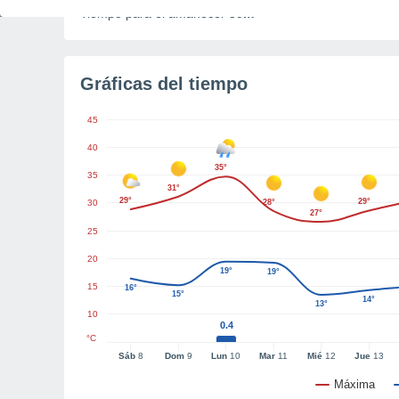
Tiempo para el amanecer
30m
Gráficas del tiempo
45
40
35°
35
31°
29°
29°
30
28°
27°
25
20
19°
19°
15
16°
15°
14°
13°
10
0.4
°C
Sáb
8
Dom
9
Lun
10
Mar
11
Mié
12
Jue
13
Máxima