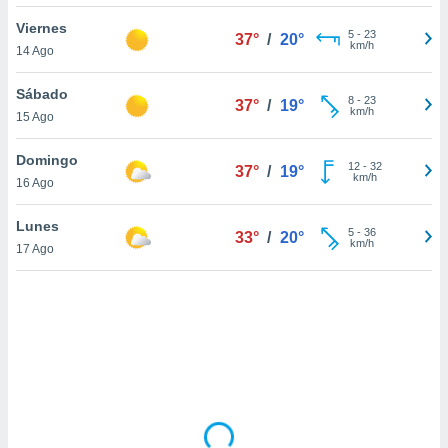
uedes
uestro sitio
Viernes
5
-
23
37°
/
20°
.com. En
km/h
14 Ago
te
 de que
Sábado
talarán
8
-
23
37°
/
19°
km/h
15 Ago
e sean
para
a
Domingo
12
-
32
37°
/
19°
por el sitio
km/h
16 Ago
o se
cookies para
Lunes
5
-
36
33°
/
20°
km/h
17 Ago
nto ni para
licidad o
ado, aunque
sualizar
general no
ada. Puedes
 instalación
y acceder a
io web a
ste abono