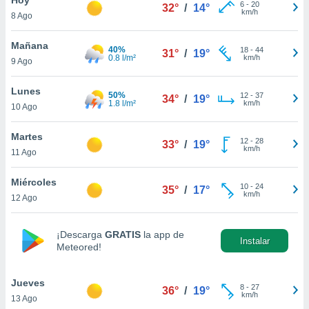
6
-
20
32°
/
14°
km/h
8 Ago
do en
 mismo.
sultar más
Mañana
40%
18
-
44
31°
/
19°
 en nuestra
0.8 l/m²
km/h
9 Ago
 Cookies
y
ualquier
Lunes
50%
12
-
37
34°
/
19°
1.8 l/m²
km/h
10 Ago
ento
 botón
ación de
Martes
12
-
28
33°
/
19°
kies
km/h
11 Ago
 disponible
e nuestra
Miércoles
10
-
24
.
35°
/
17°
km/h
12 Ago
IVAMENTE,
¡Descarga
GRATIS
la app de
Instalar
Meteored!
as
 a cookies
Jueves
 no aceptar
8
-
27
36°
/
19°
km/h
13 Ago
ón de