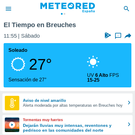
euches
El Tiempo en Breuches
privacidad
11:55
Sábado
...
o de
tiempo.com)
borado por
Soleado
es para
27°
ue la
 que se
e calidad.
UV
6 Alto
FPS
eder a este
Sensación de 27°
15-25
ediante las
opciones:
ookies y
Aviso de nivel amarillo
Alerta moderada por altas temperaturas en Breuches hoy
e forma
d digital
Tormentas muy fuertes
ada, basada
Dejarán lluvias muy intensas, reventones y
pedrisco en las comunidades del norte
mación