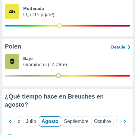
 seleccionar
o.
Moderada
45
O₃ (115 µg/m³)
calización
precisa e
ión mediante
, publicidad
Polen
Detalle
dos,
 publicidad
Bajo
,
Gramíneas (14 #/m³)
ón de
 desarrollo
s.
tros 1199
ios
¿Qué tiempo hace en Breuches en
agosto
?
yo
Junio
Julio
Agosto
Septiembre
Octubre
Noviemb