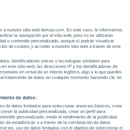
e
er a nuestro sitio web tiempo.com. En este caso, te informamos
:
35%
tizar la navegación por el sitio web, pero no se utilizarán
dad o contenido personalizado, aunque sí podrás visualizar
ción de cookies y acceder a nuestro sitio web a través de este
 de
es, identificadores únicos o tecnologías similares para
n este sitio web, las direcciones IP y los identificadores de
rsonales en virtud de un interés legítimo, algo a lo que puedes
e nubosidad
Radar de lluvia
Satélites
Modelos
 al tratamiento de datos en cualquier momento haciendo clic en
miento de datos:
Lunes
Martes
Miércoles
Jueves
uso de datos limitados para seleccionar anuncios básicos, crear
10 Ago
11 Ago
12 Ago
13 Ago
ccionar la publicidad personalizada, crear un perfil para
ontenido personalizado, medir el rendimiento de la publicidad,
vés de estadísticas o a través de la combinación de datos
rvicios, uso de datos limitados con el objetivo de seleccionar el