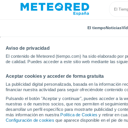
El tiempo
Noticias
Ví
Aviso de privacidad
El contenido de Meteored (tiempo.com) ha sido elaborado por pr
de calidad. Puedes acceder a este sitio web mediante las sigui
Aceptar cookies y acceder de forma gratuita
Inicio
Francia
Alta Francia
Oise
Breteuil
La publicidad digital personalizada, basada en la información r
financiar nuestra actividad para seguir ofreciéndote contenido c
El Tiempo en Breteuil
Pulsando el botón "Aceptar y continuar", puedes acceder a la w
nuestras o de nuestros socios, que nos permiten el seguimiento
05:27
Viernes
desarrollar un perfil específico para mostrarte publicidad y co
más información en nuestra
Política de Cookies
y retirar en cu
Configuración de cookies
que aparece disponible en el pie de n
Nubes y claros