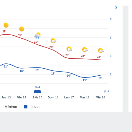
8
37°
35°
6
31°
28°
24°
23°
4
23°
21°
19°
18°
17°
2
16°
15°
13°
0.3
l/m²
Jue
13
Vie
14
Sáb
15
Dom
16
Lun
17
Mar
18
Mié
19
Mínima
Lluvia