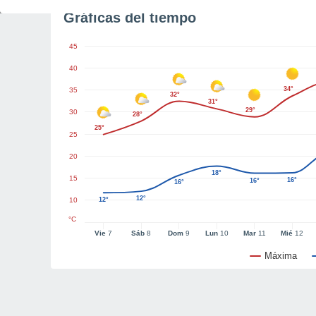
Gráficas del tiempo
45
40
34°
35
32°
31°
29°
30
28°
25°
25
20
18°
15
16°
16°
16°
12°
10
12°
°C
Vie
7
Sáb
8
Dom
9
Lun
10
Mar
11
Mié
12
Máxima