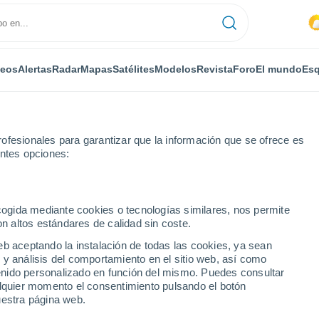
deos
Alertas
Radar
Mapas
Satélites
Modelos
Revista
Foro
El mundo
Esq
ofesionales para garantizar que la información que se ofrece es
entes opciones:
ecogida mediante cookies o tecnologías similares, nos permite
on altos estándares de calidad sin coste.
eb aceptando la instalación de todas las cookies, ya sean
 y análisis del comportamiento en el sitio web, así como
...
ntenido personalizado en función del mismo. Puedes consultar
alquier momento el consentimiento pulsando el botón
Por horas
uestra página web.
Intervalos nubosos en las
próximas horas