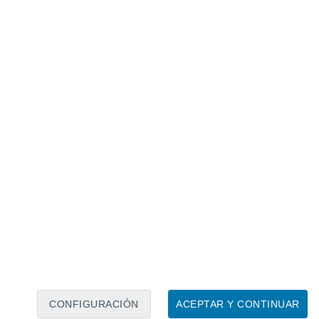
Calendario lunar
Lun
Mar
Mié
Jue
Vie
Sáb
Dom
7
8
9
10
11
12
13
14
15
16
17
18
19
20
CONFIGURACIÓN
ACEPTAR Y CONTINUAR