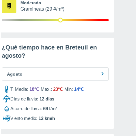
Moderado
Gramíneas (29 #/m³)
¿Qué tiempo hace en Breteuil en
agosto
?
Agosto
T. Media:
18°C
Max.:
23°C
Min:
14°C
Días de lluvia:
12
días
Acum. de lluvia:
69 l/m²
Viento medio:
12 km/h