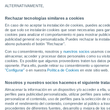
12°
ALTERNATIVAMENTE,
Rechazar tecnologías similares a cookies
Menguant
En caso de no aceptar la instalación de cookies, puedes acced
Iluminada
Sensación de 12°
de que solo se instalarán cookies que sean necesarias para garan
cookies para analizar el comportamiento ni para mostrar publici
publicidad general no personalizada. Puedes rechazar la instala
abono pulsando el botón "Rechazar".
Previsión para el eclipse
Samuel Biener avisa de posibles tormentas y
Con su consentimiento, nosotros y
nuestros socios
usamos cooki
un domo de calor en España
almacenar, acceder y procesar datos personales como su visita e
cookies. Es posible que algunos proveedores traten tus datos pe
El Tiempo 1 - 7 días
Por horas
Actualidad
Mapa d
oponerte. Para ello, puede retirar su consentimiento u oponerse
"Configurar"
o en nuestra
Política de Cookies
en este sitio web.
Nosotros y nuestros socios hacemos el siguiente trata
Mañana
Domingo
Hoy
Almacenar la información en un dispositivo y/o acceder a ella, 
8 Ago
9 Ago
7 Ago
perfiles para publicidad personalizada, utilizar perfiles para sele
personalizar el contenido, uso de perfiles para la selección de c
medir el rendimiento del contenido, comprender al público a tra
procedentes de diferentes fuentes, desarrollo y mejora de los se