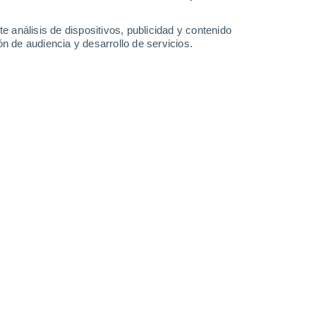
31°
/
18°
29°
/
16°
34°
/
16°
37°
/
21°
e análisis de dispositivos, publicidad y contenido
n de audiencia y desarrollo de servicios.
-
33
km/h
16
-
34
km/h
9
-
21
km/h
17
-
37
km/h
o
Noroeste
0 Bajo
5
-
9 km/h
FPS:
no
Noroeste
0 Bajo
4
-
8 km/h
FPS:
no
Oeste
0 Bajo
3
-
7 km/h
FPS:
no
Sureste
3 Medio
5
-
17 km/h
FPS:
6-10