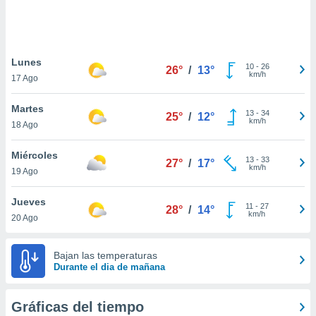
 botón
.
nto,
Lunes
10
-
26
26°
/
13°
km/h
17 Ago
cios
kies,
Martes
ores únicos
13
-
34
25°
/
12°
km/h
18 Ago
as similares
nar,
rocesar
Miércoles
13
-
33
27°
/
17°
onales como
km/h
19 Ago
 este sitio
recciones IP
Jueves
ficadores de
11
-
27
28°
/
14°
km/h
20 Ago
 posible
s
 traten tus
Bajan las temperaturas
nales en
Durante el dia de mañana
 interés
go a lo que
nerte. Para
Gráficas del tiempo
retirar su