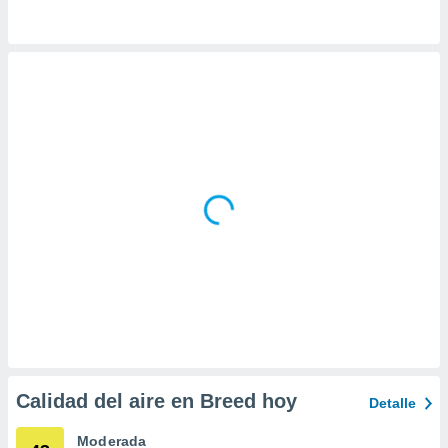
idad
a, utilizar
a
 la
da, crear un
personalizar
o, uso de
a la
e contenido
do, medir el
 de la
medir el
 del
 comprender
 través de
s o a través
nación de
edentes de
fuentes,
y mejora de
Calidad del aire en Breed hoy
Detalle
os, uso de
ados con el
Moderada