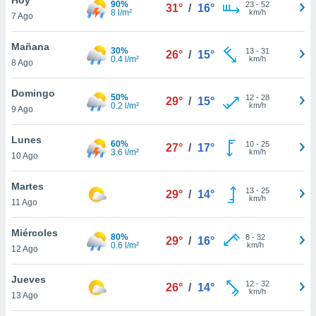
90%
23
-
52
31°
/
16°
8 l/m²
km/h
7 Ago
do en
 mismo.
sultar más
Mañana
30%
13
-
31
26°
/
15°
 en nuestra
0.4 l/m²
km/h
8 Ago
 Cookies
y
ualquier
Domingo
50%
12
-
28
29°
/
15°
0.2 l/m²
km/h
9 Ago
ento
 botón
ación de
Lunes
60%
10
-
25
27°
/
17°
kies
3.6 l/m²
km/h
10 Ago
 disponible
e nuestra
Martes
13
-
25
.
29°
/
14°
km/h
11 Ago
IVAMENTE,
Miércoles
80%
8
-
32
29°
/
16°
0.6 l/m²
km/h
12 Ago
as
 a cookies
Jueves
12
-
32
26°
/
14°
km/h
 no aceptar
13 Ago
ón de