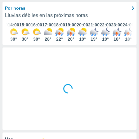
ediante
ecnologías
Por horas
nos permite
Lluvias débiles en las próximas horas
estra
3:00
14:00
15:00
16:00
17:00
18:00
19:00
20:00
21:00
22:00
23:00
24:00
ara seguir
e contenido
stándares
29°
30°
30°
30°
28°
22°
20°
19°
19°
19°
18°
18°
ACEPTAR
sin coste.
Y
CONTINUAR
 botón
continuar",
der a la
CONFIGURACIÓN
ndo la
 de todas
, ya sean
de nuestros
 nos
 y análisis
tamiento en
b, así como
un perfil
para
ublicidad y
Hoy