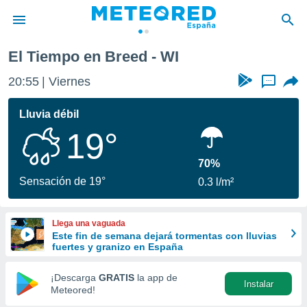
El Tiempo en Breed - WI
privacidad
20:55
Viernes
...
o de
tiempo.com)
borado por
Lluvia débil
es para
19°
ue la
 que se
e calidad.
70%
eder a este
Sensación de 19°
0.3 l/m²
ediante las
opciones:
Llega una vaguada
ookies y
Este fin de semana dejará tormentas con lluvias
e forma
fuertes y granizo en España
d digital
¡Descarga
GRATIS
la app de
Instalar
ada, basada
Meteored!
mación