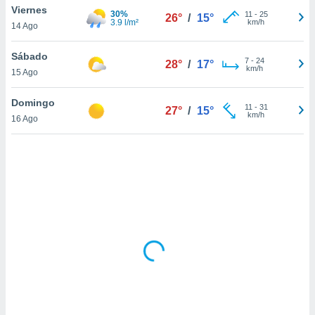
uedes
Viernes
30%
11
-
25
26°
/
15°
uestro sitio
3.9 l/m²
km/h
14 Ago
.com. En
te
Sábado
 de que
7
-
24
28°
/
17°
km/h
talarán
15 Ago
e sean
para
Domingo
11
-
31
27°
/
15°
a
km/h
16 Ago
por el sitio
o se
cookies para
nto ni para
licidad o
ado, aunque
sualizar
general no
ada. Puedes
 instalación
y acceder a
io web a
ste abono