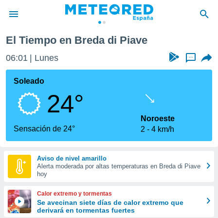
El Tiempo en Breda di Piave
privacidad
06:01
Lunes
...
o de
tiempo.com)
borado por
Soleado
es para
24°
ue la
 que se
e calidad.
Noroeste
eder a este
Sensación de 24°
2
4 km/h
ediante las
opciones:
Aviso de nivel amarillo
ookies y
Alerta moderada por altas temperaturas en Breda di Piave
e forma
hoy
d digital
Calor extremo y tormentas
ada, basada
Se avecinan siete días de calor extremo que
derivará en tormentas fuertes
mación