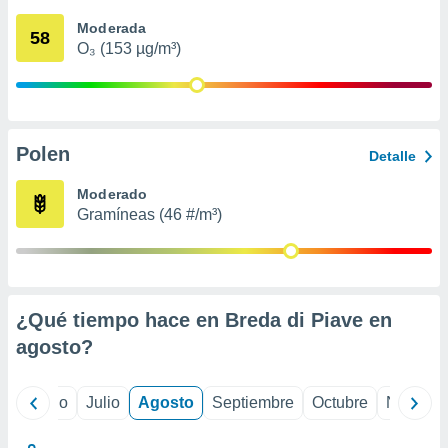
 seleccionar
o.
Moderada
58
O₃ (153 µg/m³)
calización
precisa e
ión mediante
, publicidad
Polen
Detalle
dos,
 publicidad
Moderado
,
Gramíneas (46 #/m³)
ón de
 desarrollo
s.
tros 1199
ios
¿Qué tiempo hace en Breda di Piave en
agosto
?
yo
Junio
Julio
Agosto
Septiembre
Octubre
Noviemb