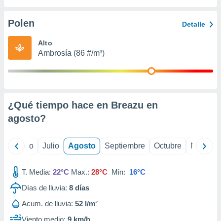
 seleccionar
o.
Polen
Detalle
calización
precisa e
Alto
ión mediante
Ambrosía (86 #/m³)
, publicidad
dos,
 publicidad
,
¿Qué tiempo hace en Breazu en
ón de
agosto
?
 desarrollo
s.
tros 1199
yo
Junio
Julio
Agosto
Septiembre
Octubre
Noviemb
ios
T. Media:
22°C
Max.:
28°C
Min:
16°C
Días de lluvia:
8
días
Acum. de lluvia:
52 l/m²
Viento medio:
9 km/h