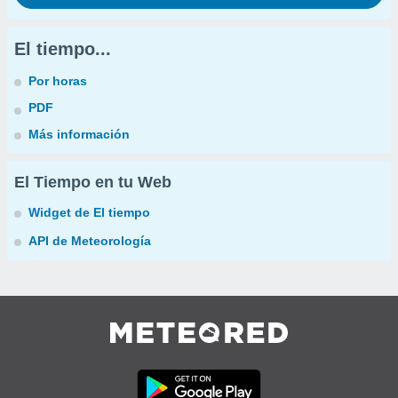
El tiempo...
Por horas
PDF
Más información
El Tiempo en tu Web
Widget de El tiempo
API de Meteorología