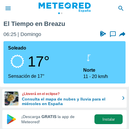
El Tiempo en Breazu
privacidad
06:25
Domingo
...
o de
tiempo.com)
borado por
Soleado
es para
17°
ue la
 que se
e calidad.
Norte
eder a este
Sensación de 17°
11
20 km/h
ediante las
opciones:
¿Lloverá en el eclipse?
ookies y
Consulta el mapa de nubes y lluvia para el
e forma
miércoles en España
d digital
¡Descarga
GRATIS
la app de
Instalar
ada, basada
Meteored!
mación