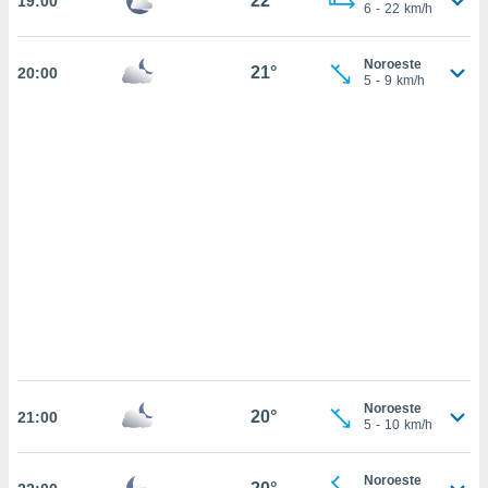
22°
19:00
sultar más
6
-
22
km/h
 en nuestra
 Cookies
y
Noroeste
ualquier
21°
20:00
5
-
9
km/h
ento
 botón
ación de
kies
 disponible
e nuestra
.
IVAMENTE,
as
 a cookies
 no aceptar
Noroeste
ón de
20°
21:00
5
-
10
km/h
uedes
uestro sitio
.com. En
Noroeste