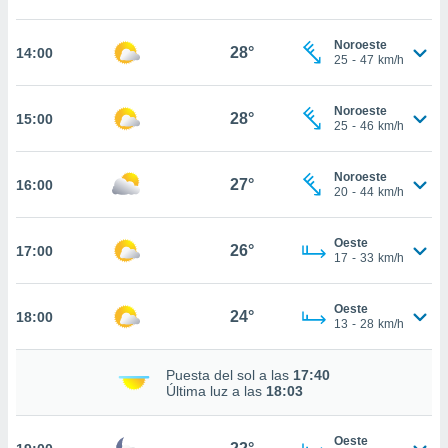
estra
ara seguir
e contenido
Noroeste
28°
14:00
25
-
47
km/h
stándares
ACEPTAR
sin coste.
Y
CONTINUAR
Noroeste
 botón
28°
15:00
25
-
46
km/h
continuar",
der a la
CONFIGURACIÓN
ndo la
Noroeste
27°
16:00
 de todas
20
-
44
km/h
, ya sean
de nuestros
Oeste
 nos
26°
17:00
17
-
33
km/h
 y análisis
tamiento en
Oeste
24°
18:00
b, así como
13
-
28
km/h
un perfil
para
Puesta del sol a las
17:40
ublicidad y
Última luz a las
18:03
do en
 mismo.
Oeste