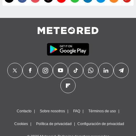
precisa e
ión mediante
, publicidad
dos,
 publicidad
,
ón de
 desarrollo
s.
tros 1199
ios
Contacto
Sobre nosotros
FAQ
Términos de uso
Cookies
Política de privacidad
Configuración de privacidad