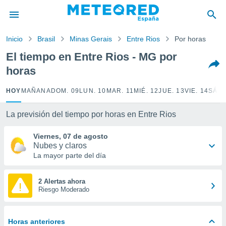
privacidad
o de
Inicio
Brasil
Minas Gerais
Entre Rios
Por horas
tiempo.com)
borado por
El tiempo en Entre Rios - MG por
es para
horas
ue la
 que se
e calidad.
HOY
MAÑANA
DOM. 09
LUN. 10
MAR. 11
MIÉ. 12
JUE. 13
VIE. 14
SÁB.
eder a este
ediante las
La previsión del tiempo por horas en Entre Rios
opciones:
Viernes, 07 de agosto
ookies y
Nubes y claros
e forma
La mayor parte del día
d digital
ada, basada
2 Alertas ahora
Riesgo Moderado
mación
ediante
ecnologías
nos permite
Horas anteriores