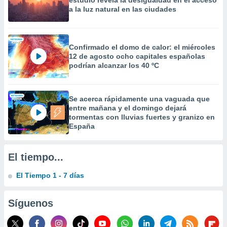
estudio revela la desigualdad en el acceso
 la
a la luz natural en las ciudades
da, crear un
personalizar
o, uso de
Confirmado el domo de calor: el miércoles
a la
12 de agosto ocho capitales españolas
e contenido
podrían alcanzar los 40 ºC
do, medir el
 de la
medir el
Se acerca rápidamente una vaguada que
 del
entre mañana y el domingo dejará
 comprender
tormentas con lluvias fuertes y granizo en
 través de
España
s o a través
nación de
edentes de
El tiempo...
fuentes,
y mejora de
El Tiempo 1 - 7 días
os, uso de
ados con el
 seleccionar
Síguenos
o.
calización