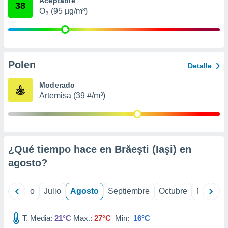
Aceptable
 seleccionar
38
o.
O₃ (95 µg/m³)
calización
precisa e
ión mediante
Polen
, publicidad
Detalle
dos,
Moderado
 publicidad
Artemisa (39 #/m³)
,
ón de
 desarrollo
s.
¿Qué tiempo hace en Brăeşti (Iaşi) en
tros 1199
ios
agosto
?
yo
Junio
Julio
Agosto
Septiembre
Octubre
Noviemb
T. Media:
21°C
Max.:
27°C
Min:
16°C