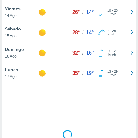
uedes
uestro sitio
Viernes
10
-
28
26°
/
14°
.com. En
km/h
14 Ago
te
 de que
Sábado
talarán
7
-
25
28°
/
14°
km/h
15 Ago
e sean
para
a
Domingo
11
-
28
32°
/
16°
por el sitio
km/h
16 Ago
o se
cookies para
Lunes
13
-
29
35°
/
19°
km/h
17 Ago
nto ni para
licidad o
ado, aunque
sualizar
general no
ada. Puedes
 instalación
y acceder a
io web a
ste abono