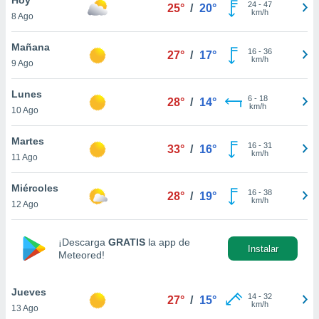
24
-
47
25°
/
20°
km/h
8 Ago
do en
 mismo.
sultar más
Mañana
16
-
36
27°
/
17°
 en nuestra
km/h
9 Ago
 Cookies
y
ualquier
Lunes
6
-
18
28°
/
14°
km/h
10 Ago
ento
 botón
ación de
Martes
16
-
31
33°
/
16°
kies
km/h
11 Ago
 disponible
e nuestra
Miércoles
16
-
38
.
28°
/
19°
km/h
12 Ago
IVAMENTE,
¡Descarga
GRATIS
la app de
Instalar
Meteored!
as
 a cookies
Jueves
 no aceptar
14
-
32
27°
/
15°
km/h
13 Ago
ón de