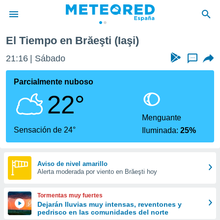
El Tiempo en Brăeşti (Iaşi)
privacidad
21:16
Sábado
...
o de
tiempo.com)
borado por
Parcialmente nuboso
es para
22°
ue la
 que se
e calidad.
Menguante
eder a este
Sensación de 24°
Iluminada:
25%
ediante las
opciones:
ookies y
Aviso de nivel amarillo
Alerta moderada por viento en Brăeşti hoy
e forma
d digital
Tormentas muy fuertes
ada, basada
Dejarán lluvias muy intensas, reventones y
pedrisco en las comunidades del norte
mación