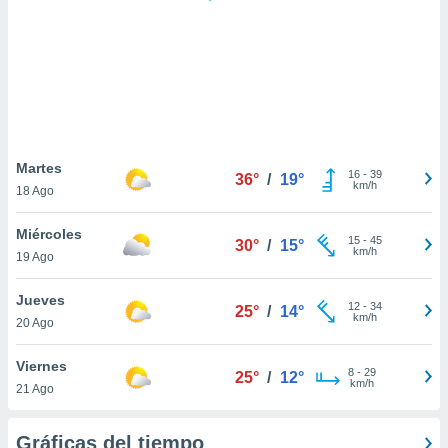
 botón
.
nto,
cios
kies,
ores únicos
Martes
16
-
39
as similares
36°
/
19°
km/h
18 Ago
nar,
rocesar
Miércoles
onales como
15
-
45
30°
/
15°
km/h
 este sitio
19 Ago
recciones IP
ficadores de
Jueves
12
-
34
25°
/
14°
 posible
km/h
20 Ago
s
 traten tus
Viernes
nales en
8
-
29
25°
/
12°
km/h
 interés
21 Ago
go a lo que
nerte. Para
Gráficas del tiempo
retirar su