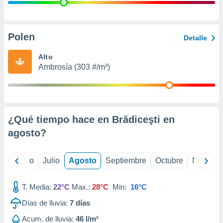
 seleccionar
o.
calización
precisa e
Polen
Detalle
ión mediante
Alto
, publicidad
Ambrosía (303 #/m³)
dos,
 publicidad
,
ón de
¿Qué tiempo hace en Brădiceşti en
 desarrollo
s.
agosto
?
tros 1199
ios
yo
Junio
Julio
Agosto
Septiembre
Octubre
Noviemb
T. Media:
22°C
Max.:
28°C
Min:
16°C
Días de lluvia:
7
días
Acum. de lluvia:
46 l/m²