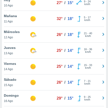
9
-
24
27°
/
15°
km/h
10 Ago
do en
 mismo.
sultar más
Mañana
5
-
17
32°
/
18°
 en nuestra
km/h
11 Ago
 Cookies
y
ualquier
Miércoles
21
-
40
26°
/
18°
km/h
12 Ago
ento
 botón
ación de
Jueves
16
-
36
25°
/
14°
kies
km/h
13 Ago
 disponible
e nuestra
Viernes
15
-
33
.
25°
/
14°
km/h
14 Ago
IVAMENTE,
Sábado
7
-
21
26°
/
14°
km/h
15 Ago
as
 a cookies
Domingo
9
-
25
29°
/
15°
km/h
 no aceptar
16 Ago
ón de