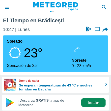
El Tiempo en Brădiceşti
privacidad
10:47
Lunes
...
o de
tiempo.com)
borado por
Soleado
es para
23°
ue la
 que se
e calidad.
Noreste
eder a este
Sensación de 25°
9
23 km/h
ediante las
opciones:
Domo de calor
ookies y
Se esperan temperaturas de 43 ºC y noches
e forma
tórridas en España
d digital
¡Descarga
GRATIS
la app de
Instalar
ada, basada
Meteored!
mación