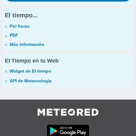
El tiempo...
Por horas
PDF
Más información
El Tiempo en tu Web
Widget de El tiempo
API de Meteorología