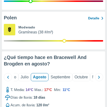
 seleccionar
o.
calización
precisa e
Polen
Detalle
ión mediante
Moderado
, publicidad
Gramíneas (38 #/m³)
dos,
 publicidad
,
ón de
¿Qué tiempo hace en Bracewell And
 desarrollo
s.
Brogden en
agosto
?
tros 1199
ios
yo
Junio
Julio
Agosto
Septiembre
Octubre
Noviemb
T. Media:
14°C
Max.:
17°C
Min:
11°C
Días de lluvia:
18
días
Acum. de lluvia:
120 l/m²