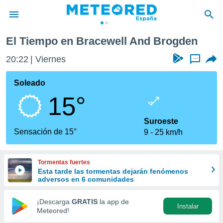
rogden
El Tiempo en Bracewell And Brogden
privacidad
20:22
Viernes
...
o de
tiempo.com)
borado por
Soleado
es para
15°
ue la
 que se
e calidad.
Suroeste
eder a este
Sensación de 15°
9
25 km/h
ediante las
opciones:
Tormentas fuertes
ookies y
Esta tarde las tormentas dejarán fenómenos
e forma
adversos en 6 comunidades
d digital
¡Descarga
GRATIS
la app de
Instalar
ada, basada
Meteored!
mación