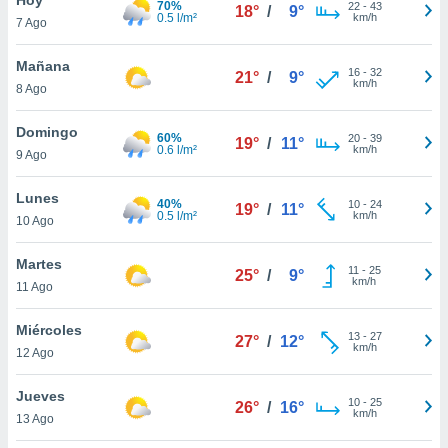
70%
22
-
43
18°
/
9°
0.5 l/m²
km/h
7 Ago
do en
 mismo.
sultar más
Mañana
16
-
32
21°
/
9°
 en nuestra
km/h
8 Ago
 Cookies
y
ualquier
Domingo
60%
20
-
39
19°
/
11°
0.6 l/m²
km/h
9 Ago
ento
 botón
ación de
Lunes
40%
10
-
24
19°
/
11°
kies
0.5 l/m²
km/h
10 Ago
 disponible
e nuestra
Martes
11
-
25
.
25°
/
9°
km/h
11 Ago
IVAMENTE,
Miércoles
13
-
27
27°
/
12°
km/h
12 Ago
as
 a cookies
Jueves
10
-
25
26°
/
16°
km/h
 no aceptar
13 Ago
ón de