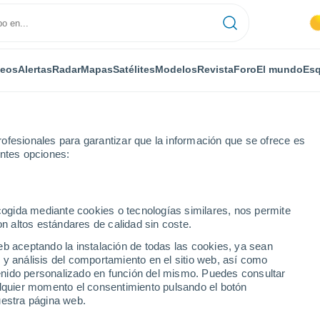
deos
Alertas
Radar
Mapas
Satélites
Modelos
Revista
Foro
El mundo
Esq
ofesionales para garantizar que la información que se ofrece es
entes opciones:
n
ecogida mediante cookies o tecnologías similares, nos permite
on altos estándares de calidad sin coste.
- ND
eb aceptando la instalación de todas las cookies, ya sean
 y análisis del comportamiento en el sitio web, así como
...
ntenido personalizado en función del mismo. Puedes consultar
alquier momento el consentimiento pulsando el botón
Por horas
uestra página web.
Intervalos nubosos en las
próximas horas