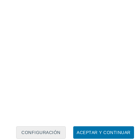
Calendario lunar
Lun
Mar
Mié
Jue
Vie
Sáb
Dom
5
6
7
8
9
10
11
12
13
14
15
16
17
18
CONFIGURACIÓN
ACEPTAR Y CONTINUAR