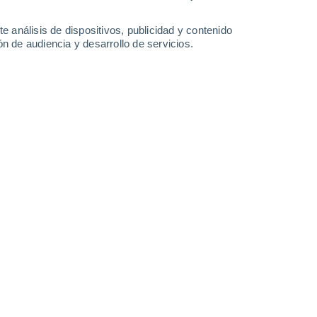
1.3 l/m²
32°
/
14°
32°
/
17°
27°
/
17°
27°
/
16°
e análisis de dispositivos, publicidad y contenido
n de audiencia y desarrollo de servicios.
-
23
km/h
24
-
45
km/h
17
-
33
km/h
21
-
48
km/h
 agosto
Oeste
2 Bajo
°
17
-
31 km/h
FPS:
no
Oeste
1 Bajo
°
16
-
31 km/h
FPS:
no
Oeste
0 Bajo
°
8
-
27 km/h
FPS:
no
Oeste
0 Bajo
°
7
-
13 km/h
FPS:
no