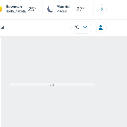
Bowman
Madrid
Barcelona
25°
27°
North Dakota
Madrid
Barcelona
°C
uí