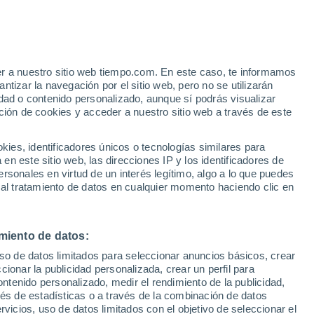
Aviso de nivel naranja
Alerta importante por otros en
Bowman hoy
er a nuestro sitio web tiempo.com. En este caso, te informamos
h
Suben las temperaturas
tizar la navegación por el sitio web, pero no se utilizarán
Durante el dia de mañana
dad o contenido personalizado, aunque sí podrás visualizar
ción de cookies y acceder a nuestro sitio web a través de este
s y
es, identificadores únicos o tecnologías similares para
n este sitio web, las direcciones IP y los identificadores de
rsonales en virtud de un interés legítimo, algo a lo que puedes
e nubosidad
Radar de lluvia
Satélites
Modelos
 al tratamiento de datos en cualquier momento haciendo clic en
miento de datos:
Sábado
Domingo
Lunes
Martes
uso de datos limitados para seleccionar anuncios básicos, crear
8 Ago
9 Ago
10 Ago
11 Ago
ccionar la publicidad personalizada, crear un perfil para
ontenido personalizado, medir el rendimiento de la publicidad,
vés de estadísticas o a través de la combinación de datos
rvicios, uso de datos limitados con el objetivo de seleccionar el
40%