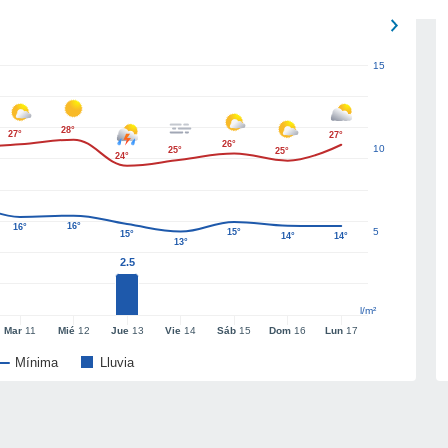
15
28°
27°
27°
26°
10
25°
25°
24°
16°
16°
5
15°
15°
14°
14°
13°
2.5
l/m²
Mar
11
Mié
12
Jue
13
Vie
14
Sáb
15
Dom
16
Lun
17
Mínima
Lluvia