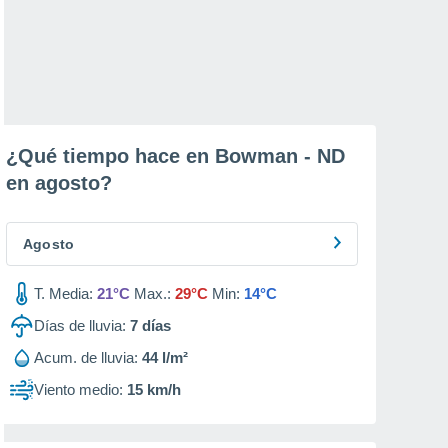
¿Qué tiempo hace en Bowman - ND
en
agosto
?
Agosto
T. Media:
21°C
Max.:
29°C
Min:
14°C
Días de lluvia:
7
días
Acum. de lluvia:
44 l/m²
Viento medio:
15 km/h