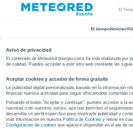
El tiempo
Noticias
Ví
Aviso de privacidad
El contenido de Meteored (tiempo.com) ha sido elaborado por pr
de calidad. Puedes acceder a este sitio web mediante las sigui
Aceptar cookies y acceder de forma gratuita
Inicio
Estados Unidos
Dakota del norte
Bowma
La publicidad digital personalizada, basada en la información r
financiar nuestra actividad para seguir ofreciéndote contenido c
El Tiempo en Bowman 
Pulsando el botón "Aceptar y continuar", puedes acceder a la w
nuestras o de nuestros socios, que nos permiten el seguimiento
18:52
Miércoles
desarrollar un perfil específico para mostrarte publicidad y co
más información en nuestra
Política de Cookies
y retirar en cu
Configuración de cookies
que aparece disponible en el pie de n
Soleado