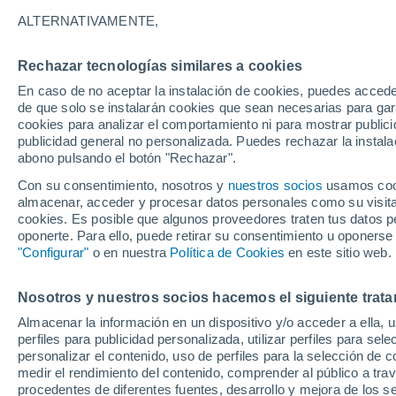
25°
ALTERNATIVAMENTE,
Rechazar tecnologías similares a cookies
Oeste
En caso de no aceptar la instalación de cookies, puedes acced
Sensación de 25°
8
-
27 km/
de que solo se instalarán cookies que sean necesarias para garan
cookies para analizar el comportamiento ni para mostrar publici
publicidad general no personalizada. Puedes rechazar la instala
abono pulsando el botón "Rechazar".
Atención al fin de semana
España podrá registrar tormentas muy fuerte
Con su consentimiento, nosotros y
nuestros socios
usamos cooki
con fenómenos adversos
almacenar, acceder y procesar datos personales como su visita e
cookies. Es posible que algunos proveedores traten tus datos pe
El Tiempo 1 - 7 días
Por horas
Actualidad
Mapa d
oponerte. Para ello, puede retirar su consentimiento u oponerse
"Configurar"
o en nuestra
Política de Cookies
en este sitio web.
Nosotros y nuestros socios hacemos el siguiente trata
Mañana
Viernes
Hoy
Almacenar la información en un dispositivo y/o acceder a ella, 
6 Ago
7 Ago
5 Ago
perfiles para publicidad personalizada, utilizar perfiles para sele
personalizar el contenido, uso de perfiles para la selección de c
medir el rendimiento del contenido, comprender al público a tra
procedentes de diferentes fuentes, desarrollo y mejora de los se