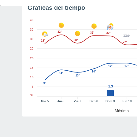
Gráficas del tiempo
40
35
32°
32°
32°
30
28°
28°
27°
25
20
17°
17°
15
14°
14°
13°
10
9°
1.3
5
°C
Mié
5
Jue
6
Vie
7
Sáb
8
Dom
9
Lun
10
Máxima