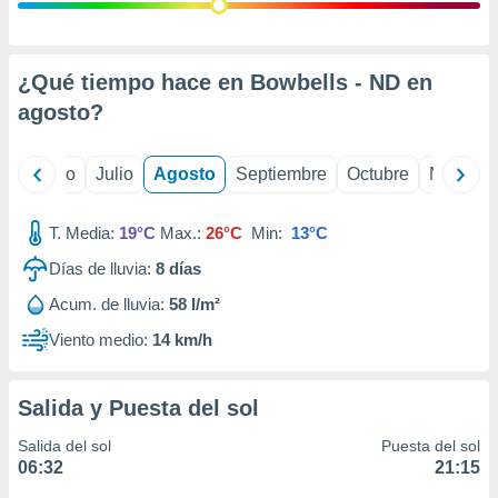
 seleccionar
o.
calización
precisa e
¿Qué tiempo hace en Bowbells - ND en
ión mediante
agosto
?
, publicidad
yo
Junio
Julio
Agosto
Septiembre
Octubre
Noviemb
dos,
 publicidad
,
T. Media:
19°C
Max.:
26°C
Min:
13°C
ón de
Días de lluvia:
8
días
 desarrollo
s.
Acum. de lluvia:
58 l/m²
tros 1199
Viento medio:
14 km/h
ios
Salida y Puesta del sol
Salida del sol
Puesta del sol
06:32
21:15