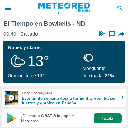
El Tiempo en Bowbells - ND
privacidad
00:40
Sábado
...
o de
tiempo.com)
borado por
Nubes y claros
es para
13°
ue la
 que se
e calidad.
Menguante
eder a este
Sensación de 13°
Iluminada:
21%
ediante las
opciones:
Llega una vaguada
ookies y
Este fin de semana dejará tormentas con lluvias
e forma
fuertes y granizo en España
d digital
¡Descarga
GRATIS
la app de
Instalar
ada, basada
Meteored!
mación