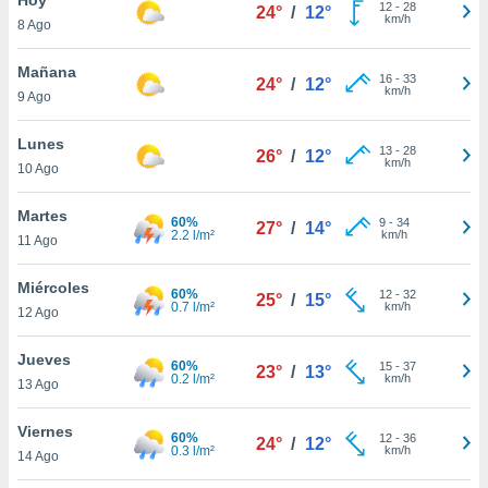
12
-
28
24°
/
12°
km/h
8 Ago
do en
 mismo.
sultar más
Mañana
16
-
33
24°
/
12°
 en nuestra
km/h
9 Ago
 Cookies
y
ualquier
Lunes
13
-
28
26°
/
12°
km/h
10 Ago
ento
 botón
ación de
Martes
60%
9
-
34
27°
/
14°
kies
2.2 l/m²
km/h
11 Ago
 disponible
e nuestra
Miércoles
60%
12
-
32
.
25°
/
15°
0.7 l/m²
km/h
12 Ago
IVAMENTE,
Jueves
60%
15
-
37
23°
/
13°
0.2 l/m²
km/h
13 Ago
as
 a cookies
Viernes
60%
12
-
36
24°
/
12°
0.3 l/m²
km/h
 no aceptar
14 Ago
ón de