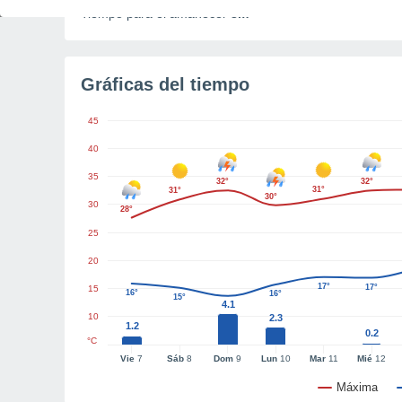
Tiempo para el amanecer
8m
Gráficas del tiempo
45
40
35
32°
32°
31°
31°
30°
30
28°
25
20
17°
17°
15
16°
16°
15°
4.1
10
2.3
1.2
0.2
°C
Vie
7
Sáb
8
Dom
9
Lun
10
Mar
11
Mié
12
Máxima