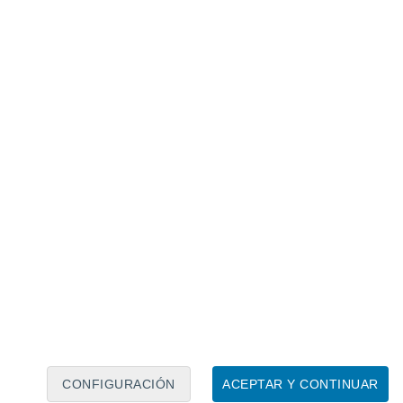
Calendario lunar
Lun
Mar
Mié
Jue
Vie
Sáb
Dom
7
8
9
10
11
12
13
14
15
16
17
18
19
20
CONFIGURACIÓN
ACEPTAR Y CONTINUAR