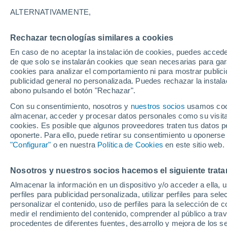
17°
ALTERNATIVAMENTE,
Rechazar tecnologías similares a cookies
Menguant
En caso de no aceptar la instalación de cookies, puedes acced
Iluminada
Sensación de 17°
de que solo se instalarán cookies que sean necesarias para garan
cookies para analizar el comportamiento ni para mostrar publici
publicidad general no personalizada. Puedes rechazar la instala
abono pulsando el botón "Rechazar".
Previsión para el eclipse
Samuel Biener avisa de posibles tormentas y
Con su consentimiento, nosotros y
nuestros socios
usamos cooki
un domo de calor en España
almacenar, acceder y procesar datos personales como su visita e
cookies. Es posible que algunos proveedores traten tus datos pe
El Tiempo 1 - 7 días
Por horas
Actualidad
Mapa d
oponerte. Para ello, puede retirar su consentimiento u oponerse
"Configurar"
o en nuestra
Política de Cookies
en este sitio web.
Nosotros y nuestros socios hacemos el siguiente trata
Mañana
Domingo
Hoy
Almacenar la información en un dispositivo y/o acceder a ella, 
8 Ago
9 Ago
7 Ago
perfiles para publicidad personalizada, utilizar perfiles para sele
personalizar el contenido, uso de perfiles para la selección de c
medir el rendimiento del contenido, comprender al público a tra
procedentes de diferentes fuentes, desarrollo y mejora de los se
90%
90%