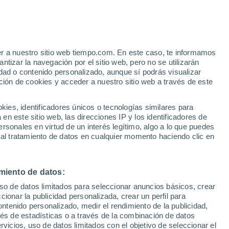
e
er a nuestro sitio web tiempo.com. En este caso, te informamos
:
35%
tizar la navegación por el sitio web, pero no se utilizarán
dad o contenido personalizado, aunque sí podrás visualizar
ción de cookies y acceder a nuestro sitio web a través de este
 de
es, identificadores únicos o tecnologías similares para
n este sitio web, las direcciones IP y los identificadores de
rsonales en virtud de un interés legítimo, algo a lo que puedes
e nubosidad
Radar de lluvia
Satélites
Modelos
 al tratamiento de datos en cualquier momento haciendo clic en
miento de datos:
Lunes
Martes
Miércoles
Jueves
uso de datos limitados para seleccionar anuncios básicos, crear
10 Ago
11 Ago
12 Ago
13 Ago
ccionar la publicidad personalizada, crear un perfil para
ontenido personalizado, medir el rendimiento de la publicidad,
vés de estadísticas o a través de la combinación de datos
rvicios, uso de datos limitados con el objetivo de seleccionar el
90%
70%