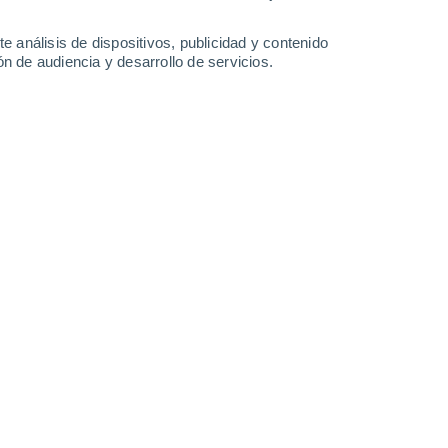
2.3 l/m²
0.2 l/m²
30°
/
16°
31°
/
17°
32°
/
17°
33°
/
18°
e análisis de dispositivos, publicidad y contenido
n de audiencia y desarrollo de servicios.
-
39
km/h
5
-
31
km/h
7
-
36
km/h
5
-
34
km/h
sto
Sur
0 Bajo
2
-
12 km/h
FPS:
no
Sur
0 Bajo
2
-
11 km/h
FPS:
no
Sur
0 Bajo
2
-
13 km/h
FPS:
no
Norte
1 Bajo
2
-
14 km/h
FPS:
no