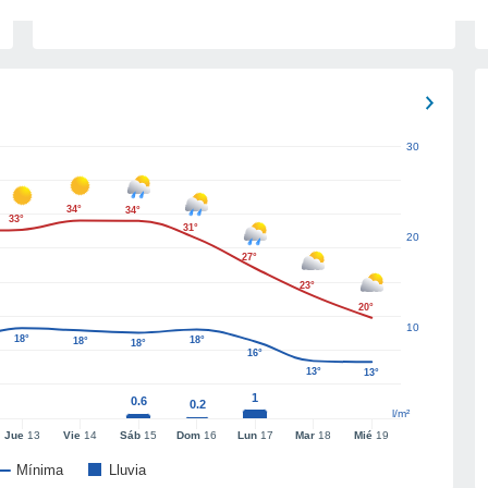
30
34°
34°
33°
31°
20
27°
23°
20°
10
18°
18°
18°
18°
16°
13°
13°
1
0.6
0.2
l/m²
Jue
13
Vie
14
Sáb
15
Dom
16
Lun
17
Mar
18
Mié
19
Mínima
Lluvia