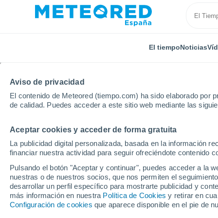
El tiempo
Noticias
Ví
Aviso de privacidad
El contenido de Meteored (tiempo.com) ha sido elaborado por pr
de calidad. Puedes acceder a este sitio web mediante las sigui
Aceptar cookies y acceder de forma gratuita
Inicio
Suiza
Valais
Bovernier
La publicidad digital personalizada, basada en la información r
financiar nuestra actividad para seguir ofreciéndote contenido c
El Tiempo en Bovernie
Pulsando el botón "Aceptar y continuar", puedes acceder a la w
nuestras o de nuestros socios, que nos permiten el seguimiento
05:39
Viernes
desarrollar un perfil específico para mostrarte publicidad y co
más información en nuestra
Política de Cookies
y retirar en cu
Configuración de cookies
que aparece disponible en el pie de n
Nubes y claros