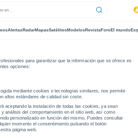
deos
Alertas
Radar
Mapas
Satélites
Modelos
Revista
Foro
El mundo
Esq
ofesionales para garantizar que la información que se ofrece es
entes opciones:
ecogida mediante cookies o tecnologías similares, nos permite
on altos estándares de calidad sin coste.
r
eb aceptando la instalación de todas las cookies, ya sean
 y análisis del comportamiento en el sitio web, así como
...
ntenido personalizado en función del mismo. Puedes consultar
alquier momento el consentimiento pulsando el botón
Por horas
uestra página web.
Intervalos nubosos en las
próximas horas