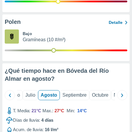
 seleccionar
o.
calización
precisa e
Polen
Detalle
ión mediante
Bajo
, publicidad
Gramíneas (10 #/m³)
dos,
 publicidad
,
ón de
¿Qué tiempo hace en Bóveda del Río
 desarrollo
s.
Almar en
agosto
?
tros 1199
ios
yo
Junio
Julio
Agosto
Septiembre
Octubre
Noviemb
T. Media:
21°C
Max.:
27°C
Min:
14°C
Días de lluvia:
4
días
Acum. de lluvia:
16 l/m²