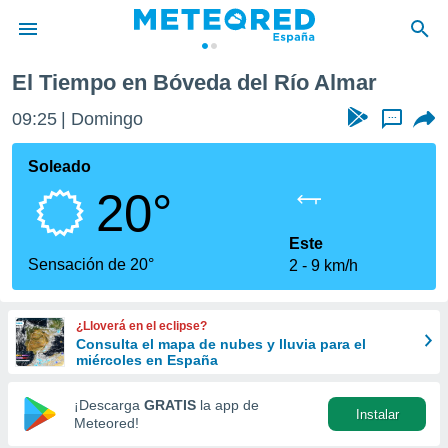
Río Almar
El Tiempo en Bóveda del Río Almar
privacidad
09:25
Domingo
...
o de
tiempo.com)
borado por
Soleado
es para
20°
ue la
 que se
e calidad.
Este
eder a este
Sensación de 20°
2
9 km/h
ediante las
opciones:
¿Lloverá en el eclipse?
ookies y
Consulta el mapa de nubes y lluvia para el
e forma
miércoles en España
d digital
¡Descarga
GRATIS
la app de
Instalar
ada, basada
Meteored!
mación