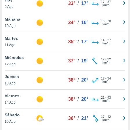
17
-
37
33°
/
17°
km/h
9 Ago
do en
 mismo.
sultar más
Mañana
13
-
28
34°
/
16°
 en nuestra
km/h
10 Ago
 Cookies
y
ualquier
Martes
14
-
27
35°
/
17°
km/h
11 Ago
ento
 botón
ación de
Miércoles
12
-
32
37°
/
19°
kies
km/h
12 Ago
 disponible
e nuestra
Jueves
17
-
34
.
38°
/
20°
km/h
13 Ago
IVAMENTE,
Viernes
21
-
43
38°
/
20°
km/h
14 Ago
as
 a cookies
Sábado
17
-
42
36°
/
21°
km/h
 no aceptar
15 Ago
ón de