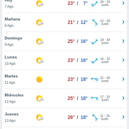
20
-
33
23°
/
7°
km/h
7 Ago
do en
 mismo.
sultar más
Mañana
12
-
26
21°
/
12°
 en nuestra
km/h
8 Ago
 Cookies
y
ualquier
Domingo
18
-
34
25°
/
16°
km/h
9 Ago
ento
 botón
ación de
Lunes
16
-
32
23°
/
16°
kies
km/h
10 Ago
 disponible
e nuestra
Martes
21
-
40
.
23°
/
18°
km/h
11 Ago
IVAMENTE,
Miércoles
17
-
32
25°
/
18°
km/h
12 Ago
as
 a cookies
Jueves
11
-
25
26°
/
18°
km/h
 no aceptar
13 Ago
ón de