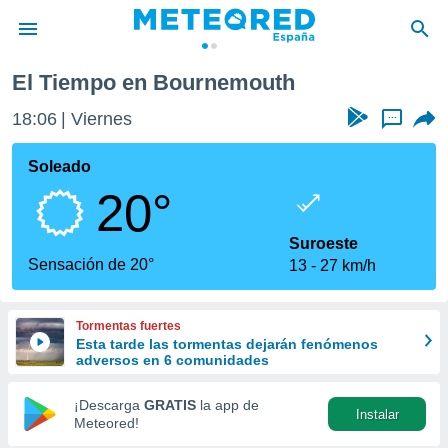
El Tiempo en Bournemouth
privacidad
18:06
Viernes
...
o de
tiempo.com)
borado por
Soleado
es para
20°
ue la
 que se
e calidad.
Suroeste
eder a este
Sensación de 20°
13
27 km/h
ediante las
opciones:
Tormentas fuertes
ookies y
Esta tarde las tormentas dejarán fenómenos
e forma
adversos en 6 comunidades
d digital
¡Descarga
GRATIS
la app de
Instalar
ada, basada
Meteored!
mación