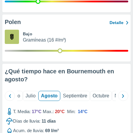
 seleccionar
o.
calización
precisa e
Polen
Detalle
ión mediante
Bajo
, publicidad
Gramíneas (16 #/m³)
dos,
 publicidad
,
ón de
¿Qué tiempo hace en Bournemouth en
 desarrollo
s.
agosto
?
tros 1199
ios
yo
Junio
Julio
Agosto
Septiembre
Octubre
Noviemb
T. Media:
17°C
Max.:
20°C
Min:
14°C
Días de lluvia:
11
días
Acum. de lluvia:
69 l/m²