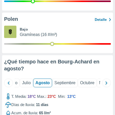
 seleccionar
o.
calización
precisa e
Polen
Detalle
ión mediante
Bajo
, publicidad
Gramíneas (16 #/m³)
dos,
 publicidad
,
ón de
¿Qué tiempo hace en Bourg-Achard en
 desarrollo
s.
agosto
?
tros 1199
ios
yo
Junio
Julio
Agosto
Septiembre
Octubre
Noviemb
T. Media:
18°C
Max.:
23°C
Min:
13°C
Días de lluvia:
11
días
Acum. de lluvia:
65 l/m²