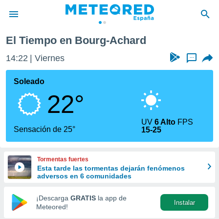
El Tiempo en Bourg-Achard
privacidad
14:22
Viernes
...
o de
tiempo.com)
borado por
Soleado
es para
22°
ue la
 que se
e calidad.
UV
6 Alto
FPS
eder a este
Sensación de 25°
15-25
ediante las
opciones:
Tormentas fuertes
ookies y
Esta tarde las tormentas dejarán fenómenos
e forma
adversos en 6 comunidades
d digital
¡Descarga
GRATIS
la app de
Instalar
ada, basada
Meteored!
mación