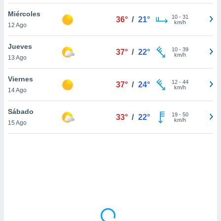
uedes
uestro sitio
Miércoles
10
-
31
36°
/
21°
.com. En
km/h
12 Ago
te
 de que
Jueves
talarán
10
-
39
37°
/
22°
km/h
13 Ago
e sean
para
a
Viernes
12
-
44
37°
/
24°
por el sitio
km/h
14 Ago
o se
cookies para
Sábado
19
-
50
33°
/
22°
km/h
15 Ago
nto ni para
licidad o
ado, aunque
sualizar
general no
ada. Puedes
 instalación
y acceder a
io web a
ste abono