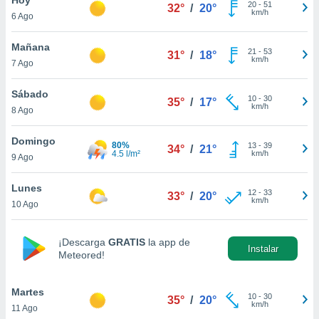
20
-
51
32°
/
20°
km/h
6 Ago
do en
 mismo.
sultar más
Mañana
21
-
53
31°
/
18°
 en nuestra
km/h
7 Ago
 Cookies
y
ualquier
Sábado
10
-
30
35°
/
17°
km/h
8 Ago
ento
 botón
ación de
Domingo
80%
13
-
39
34°
/
21°
kies
4.5 l/m²
km/h
9 Ago
 disponible
e nuestra
Lunes
12
-
33
.
33°
/
20°
km/h
10 Ago
IVAMENTE,
¡Descarga
GRATIS
la app de
Instalar
Meteored!
as
 a cookies
Martes
 no aceptar
10
-
30
35°
/
20°
km/h
11 Ago
ón de