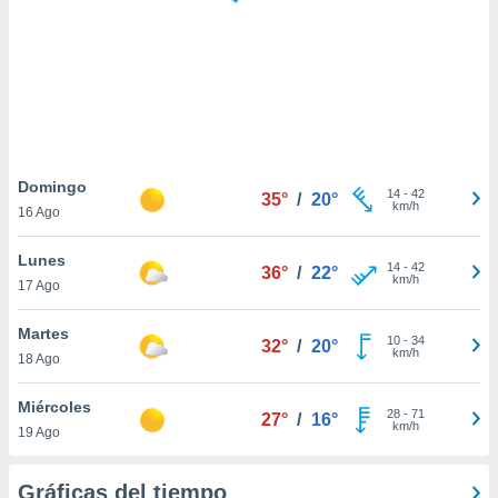
 botón
.
nto,
cios
kies,
ores únicos
Domingo
14
-
42
as similares
35°
/
20°
km/h
16 Ago
nar,
rocesar
Lunes
onales como
14
-
42
36°
/
22°
km/h
 este sitio
17 Ago
recciones IP
ficadores de
Martes
10
-
34
32°
/
20°
 posible
km/h
18 Ago
s
 traten tus
Miércoles
nales en
28
-
71
27°
/
16°
km/h
 interés
19 Ago
go a lo que
nerte. Para
Gráficas del tiempo
retirar su