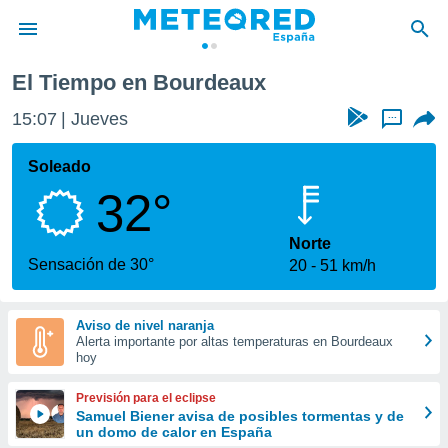
ux
El Tiempo en Bourdeaux
privacidad
15:07
Jueves
...
o de
tiempo.com)
borado por
Soleado
es para
32°
ue la
 que se
e calidad.
Norte
eder a este
Sensación de 30°
20
51 km/h
ediante las
opciones:
Aviso de nivel naranja
ookies y
Alerta importante por altas temperaturas en Bourdeaux
e forma
hoy
d digital
Previsión para el eclipse
ada, basada
Samuel Biener avisa de posibles tormentas y de
un domo de calor en España
mación