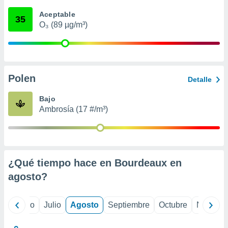
 seleccionar
o.
Aceptable
35
O₃ (89 µg/m³)
calización
precisa e
ión mediante
, publicidad
Polen
Detalle
dos,
 publicidad
Bajo
,
Ambrosía (17 #/m³)
ón de
 desarrollo
s.
tros 1199
ios
¿Qué tiempo hace en Bourdeaux en
agosto
?
yo
Junio
Julio
Agosto
Septiembre
Octubre
Noviemb