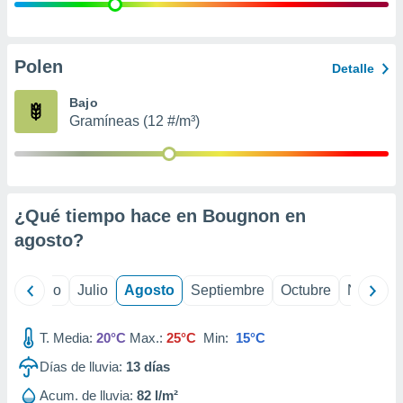
 seleccionar
o.
calización
precisa e
Polen
Detalle
ión mediante
Bajo
, publicidad
Gramíneas (12 #/m³)
dos,
 publicidad
,
ón de
¿Qué tiempo hace en Bougnon en
 desarrollo
s.
agosto
?
tros 1199
ios
yo
Junio
Julio
Agosto
Septiembre
Octubre
Noviemb
T. Media:
20°C
Max.:
25°C
Min:
15°C
Días de lluvia:
13
días
Acum. de lluvia:
82 l/m²