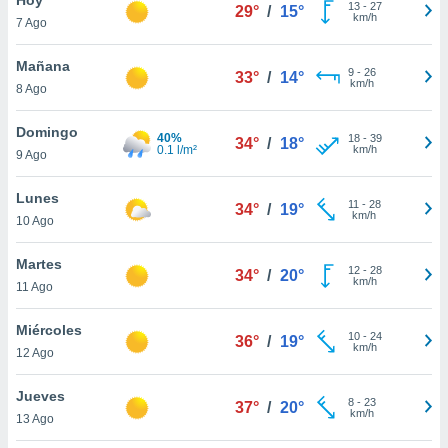
13
-
27
29°
/
15°
km/h
7 Ago
do en
 mismo.
sultar más
Mañana
9
-
26
33°
/
14°
 en nuestra
km/h
8 Ago
 Cookies
y
ualquier
Domingo
40%
18
-
39
34°
/
18°
0.1 l/m²
km/h
9 Ago
ento
 botón
ación de
Lunes
11
-
28
34°
/
19°
kies
km/h
10 Ago
 disponible
e nuestra
Martes
12
-
28
.
34°
/
20°
km/h
11 Ago
IVAMENTE,
Miércoles
10
-
24
36°
/
19°
km/h
12 Ago
as
 a cookies
Jueves
8
-
23
37°
/
20°
km/h
 no aceptar
13 Ago
ón de