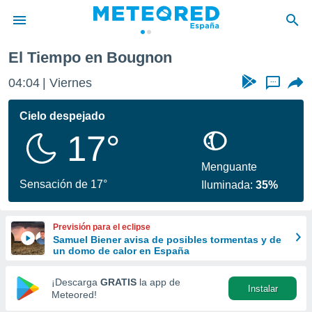
ougnon
El Tiempo en Bougnon
privacidad
04:04
Viernes
...
o de
tiempo.com)
borado por
Cielo despejado
es para
17°
ue la
 que se
e calidad.
Menguante
eder a este
Sensación de 17°
Iluminada:
35%
ediante las
opciones:
Previsión para el eclipse
ookies y
Samuel Biener avisa de posibles tormentas y de
e forma
un domo de calor en España
d digital
¡Descarga
GRATIS
la app de
Instalar
ada, basada
Meteored!
mación