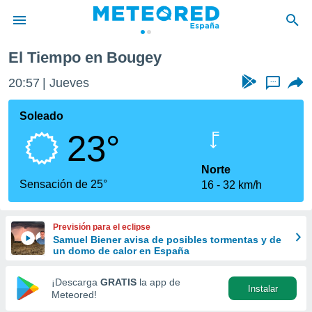
ugey
El Tiempo en Bougey
privacidad
20:57
Jueves
...
o de
tiempo.com)
borado por
Soleado
es para
23°
ue la
 que se
e calidad.
Norte
eder a este
Sensación de 25°
16
32 km/h
ediante las
opciones:
Previsión para el eclipse
ookies y
Samuel Biener avisa de posibles tormentas y de
e forma
un domo de calor en España
d digital
¡Descarga
GRATIS
la app de
Instalar
ada, basada
Meteored!
mación