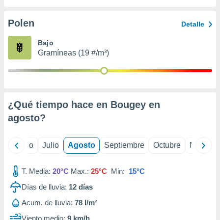
 seleccionar
o.
Polen
Detalle
calización
precisa e
Bajo
ión mediante
Gramíneas (19 #/m³)
, publicidad
dos,
 publicidad
,
¿Qué tiempo hace en Bougey en
ón de
agosto
?
 desarrollo
s.
tros 1199
yo
Junio
Julio
Agosto
Septiembre
Octubre
Noviemb
ios
T. Media:
20°C
Max.:
25°C
Min:
15°C
Días de lluvia:
12
días
Acum. de lluvia:
78 l/m²
Viento medio:
9 km/h