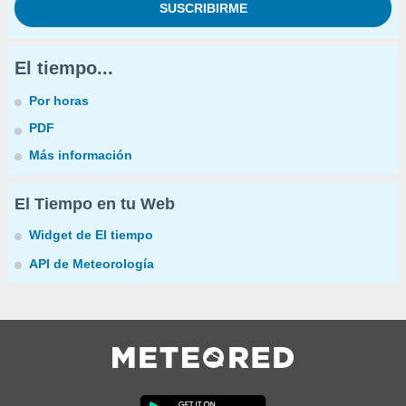
El tiempo...
Por horas
PDF
Más información
El Tiempo en tu Web
Widget de El tiempo
API de Meteorología