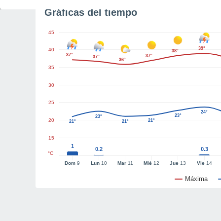
Gráficas del tiempo
45
39°
40
38°
37°
37°
37°
36°
35
30
25
24°
23°
23°
20
21°
21°
21°
15
1
0.2
0.3
°C
Dom
9
Lun
10
Mar
11
Mié
12
Jue
13
Vie
14
Máxima