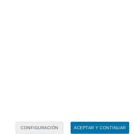
Calendario lunar
Lun
Mar
Mié
Jue
Vie
Sáb
Dom
9
10
11
12
13
14
15
16
17
18
19
20
21
22
CONFIGURACIÓN
ACEPTAR Y CONTINUAR