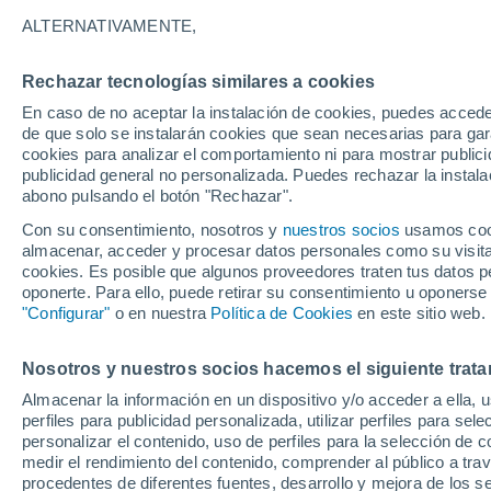
32°
ALTERNATIVAMENTE,
Rechazar tecnologías similares a cookies
Sur
En caso de no aceptar la instalación de cookies, puedes acced
Sensación de 30°
17
-
36 km
de que solo se instalarán cookies que sean necesarias para garan
cookies para analizar el comportamiento ni para mostrar publici
publicidad general no personalizada. Puedes rechazar la instala
abono pulsando el botón "Rechazar".
¿Lloverá en el eclipse?
Consulta el mapa de nubes y lluvia para el
Con su consentimiento, nosotros y
nuestros socios
usamos cooki
miércoles en España
almacenar, acceder y procesar datos personales como su visita e
cookies. Es posible que algunos proveedores traten tus datos pe
El Tiempo 1 - 7 días
Por horas
Actualidad
Mapa de
oponerte. Para ello, puede retirar su consentimiento u oponerse
"Configurar"
o en nuestra
Política de Cookies
en este sitio web.
Nosotros y nuestros socios hacemos el siguiente trata
Mañana
Martes
M
Hoy
Almacenar la información en un dispositivo y/o acceder a ella, 
10 Ago
11 Ago
9 Ago
perfiles para publicidad personalizada, utilizar perfiles para sele
personalizar el contenido, uso de perfiles para la selección de c
medir el rendimiento del contenido, comprender al público a tra
procedentes de diferentes fuentes, desarrollo y mejora de los se
40%
50%