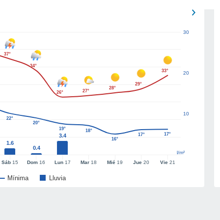
30
37°
34°
33°
20
29°
28°
27°
26°
10
22°
20°
19°
18°
17°
17°
3.4
16°
1.6
0.4
l/m²
Sáb
15
Dom
16
Lun
17
Mar
18
Mié
19
Jue
20
Vie
21
Mínima
Lluvia