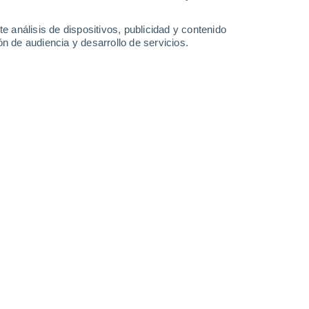
0.3 l/m²
1.6 l/m²
37°
/
21°
38°
/
23°
39°
/
24°
37°
/
22°
e análisis de dispositivos, publicidad y contenido
n de audiencia y desarrollo de servicios.
-
26
km/h
5
-
19
km/h
9
-
34
km/h
7
-
54
km/h
 9 de agosto
Sur
4 Medio
17
-
36 km/h
FPS:
6-10
Sur
6 Alto
21
-
44 km/h
FPS:
15-25
Sur
7 Alto
21
-
45 km/h
FPS:
15-25
Sur
7 Alto
20
-
46 km/h
FPS:
15-25