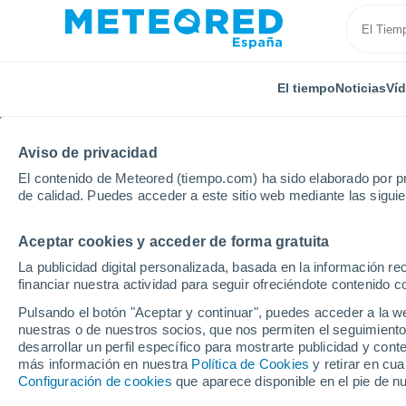
El tiempo
Noticias
Ví
Aviso de privacidad
El contenido de Meteored (tiempo.com) ha sido elaborado por pr
de calidad. Puedes acceder a este sitio web mediante las sigui
Aceptar cookies y acceder de forma gratuita
Inicio
Francia
Auvernia-Ródano-Alpes
Isère
La publicidad digital personalizada, basada en la información r
financiar nuestra actividad para seguir ofreciéndote contenido c
El Tiempo en Bougé-C
Pulsando el botón "Aceptar y continuar", puedes acceder a la w
nuestras o de nuestros socios, que nos permiten el seguimiento
11:24
Domingo
desarrollar un perfil específico para mostrarte publicidad y co
más información en nuestra
Política de Cookies
y retirar en cu
Configuración de cookies
que aparece disponible en el pie de n
Soleado