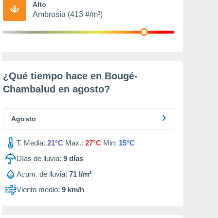
Alto
Ambrosía (413 #/m³)
¿Qué tiempo hace en Bougé-
Chambalud en
agosto
?
Agosto
T. Media:
21°C
Max.:
27°C
Min:
15°C
Días de lluvia:
9
días
Acum. de lluvia:
71 l/m²
Viento medio:
9 km/h