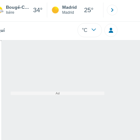
Bougé-Chambalud
Madrid
Barcelona
34°
25°
Isère
Madrid
Barcelona
°C
uí