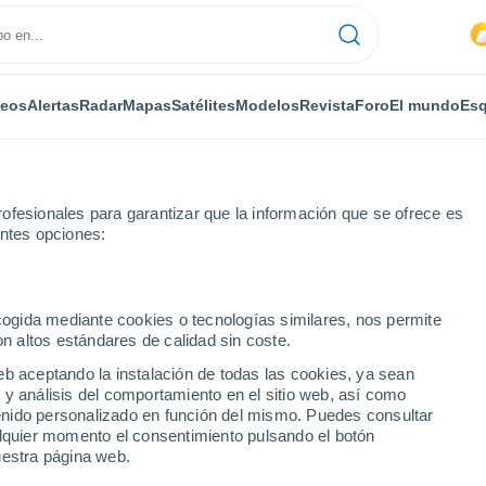
deos
Alertas
Radar
Mapas
Satélites
Modelos
Revista
Foro
El mundo
Esq
ofesionales para garantizar que la información que se ofrece es
entes opciones:
Bougé-Chambalud
ecogida mediante cookies o tecnologías similares, nos permite
on altos estándares de calidad sin coste.
hambalud
eb aceptando la instalación de todas las cookies, ya sean
 y análisis del comportamiento en el sitio web, así como
...
ntenido personalizado en función del mismo. Puedes consultar
alquier momento el consentimiento pulsando el botón
Por horas
uestra página web.
Riesgo de tormentas en las
próximas horas