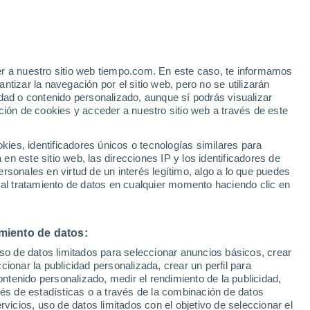
Aviso de nivel naranja
Alerta importante por altas
temperaturas en Bougé-Chambalud
hoy
er a nuestro sitio web tiempo.com. En este caso, te informamos
/h
tizar la navegación por el sitio web, pero no se utilizarán
dad o contenido personalizado, aunque sí podrás visualizar
ción de cookies y acceder a nuestro sitio web a través de este
es, identificadores únicos o tecnologías similares para
n este sitio web, las direcciones IP y los identificadores de
rsonales en virtud de un interés legítimo, algo a lo que puedes
 temperatura
Radar de lluvia
Satélites
Modelos
 al tratamiento de datos en cualquier momento haciendo clic en
miento de datos:
iércoles
Jueves
Viernes
Sábado
uso de datos limitados para seleccionar anuncios básicos, crear
12 Ago
13 Ago
14 Ago
15 Ago
ccionar la publicidad personalizada, crear un perfil para
ontenido personalizado, medir el rendimiento de la publicidad,
vés de estadísticas o a través de la combinación de datos
rvicios, uso de datos limitados con el objetivo de seleccionar el
40%
50%