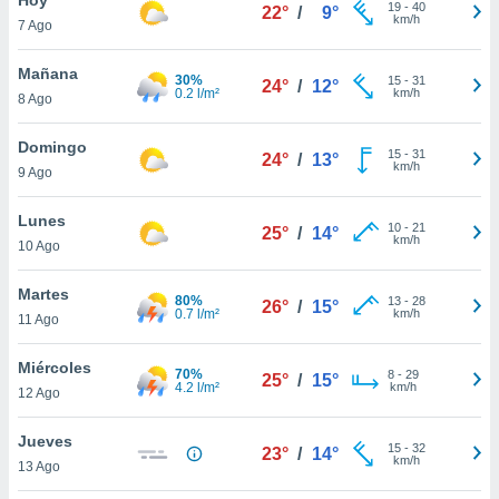
19
-
40
22°
/
9°
km/h
7 Ago
do en
 mismo.
sultar más
Mañana
30%
15
-
31
24°
/
12°
 en nuestra
0.2 l/m²
km/h
8 Ago
 Cookies
y
ualquier
Domingo
15
-
31
24°
/
13°
km/h
9 Ago
ento
 botón
ación de
Lunes
10
-
21
25°
/
14°
kies
km/h
10 Ago
 disponible
e nuestra
Martes
80%
13
-
28
.
26°
/
15°
0.7 l/m²
km/h
11 Ago
IVAMENTE,
Miércoles
70%
8
-
29
25°
/
15°
4.2 l/m²
km/h
12 Ago
as
 a cookies
Jueves
15
-
32
23°
/
14°
km/h
 no aceptar
13 Ago
ón de