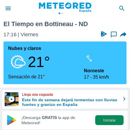
El Tiempo en Bottineau - ND
privacidad
17:16
Viernes
...
o de
tiempo.com)
borado por
Nubes y claros
es para
21°
ue la
 que se
e calidad.
Noroeste
eder a este
Sensación de 21°
17
35 km/h
ediante las
opciones:
Llega una vaguada
ookies y
Este fin de semana dejará tormentas con lluvias
e forma
fuertes y granizo en España
d digital
¡Descarga
GRATIS
la app de
Instalar
ada, basada
Meteored!
mación