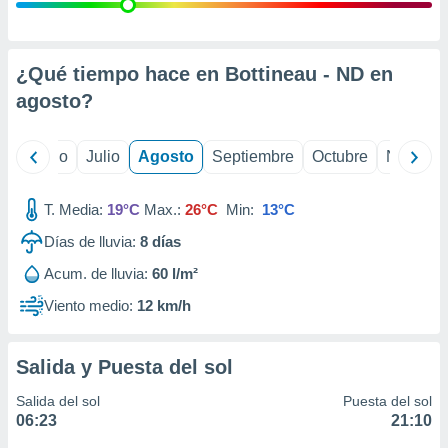
 seleccionar
o.
calización
precisa e
¿Qué tiempo hace en Bottineau - ND en
ión mediante
agosto
?
, publicidad
yo
Junio
Julio
Agosto
Septiembre
Octubre
Noviemb
dos,
 publicidad
,
T. Media:
19°C
Max.:
26°C
Min:
13°C
ón de
Días de lluvia:
8
días
 desarrollo
s.
Acum. de lluvia:
60 l/m²
tros 1199
Viento medio:
12 km/h
ios
Salida y Puesta del sol
Salida del sol
Puesta del sol
06:23
21:10