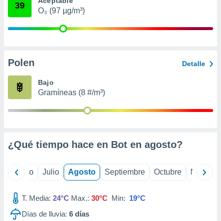
Aceptable
 seleccionar
39
o.
O₃ (97 µg/m³)
calización
precisa e
ión mediante
Polen
, publicidad
Detalle
dos,
Bajo
 publicidad
Gramíneas (8 #/m³)
,
ón de
 desarrollo
s.
¿Qué tiempo hace en Bot en
agosto
?
tros 1199
ios
yo
Junio
Julio
Agosto
Septiembre
Octubre
Noviemb
T. Media:
24°C
Max.:
30°C
Min:
19°C
Días de lluvia:
6
días