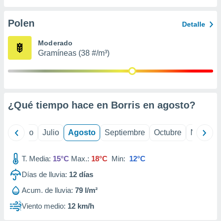
 seleccionar
o.
Polen
Detalle
calización
precisa e
Moderado
ión mediante
Gramíneas (38 #/m³)
, publicidad
dos,
 publicidad
,
¿Qué tiempo hace en Borris en
agosto
?
ón de
 desarrollo
s.
yo
Junio
Julio
Agosto
Septiembre
Octubre
Noviemb
tros 1199
ios
T. Media:
15°C
Max.:
18°C
Min:
12°C
Días de lluvia:
12
días
Acum. de lluvia:
79 l/m²
Viento medio:
12 km/h