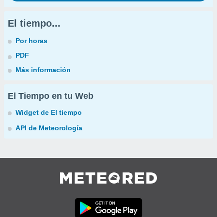
El tiempo...
Por horas
PDF
Más información
El Tiempo en tu Web
Widget de El tiempo
API de Meteorología