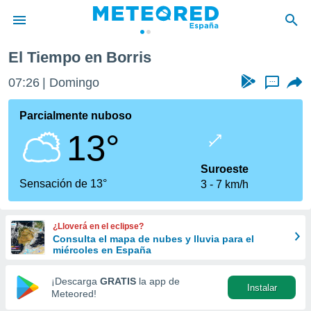
El Tiempo en Borris
privacidad
07:26
Domingo
...
o de
tiempo.com)
borado por
Parcialmente nuboso
es para
13°
ue la
 que se
e calidad.
Suroeste
eder a este
Sensación de 13°
3
7 km/h
ediante las
opciones:
¿Lloverá en el eclipse?
ookies y
Consulta el mapa de nubes y lluvia para el
e forma
miércoles en España
d digital
¡Descarga
GRATIS
la app de
Instalar
ada, basada
Meteored!
mación