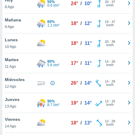
50%
20
-
37
24°
/
10°
0.6 l/m²
km/h
8 Ago
do en
 mismo.
sultar más
Mañana
60%
19
-
37
18°
/
12°
 en nuestra
1.1 l/m²
km/h
9 Ago
 Cookies
y
ualquier
Lunes
20
-
39
18°
/
11°
km/h
10 Ago
ento
 botón
ación de
Martes
80%
14
-
26
17°
/
11°
kies
5.6 l/m²
km/h
11 Ago
 disponible
e nuestra
Miércoles
14
-
29
.
26°
/
14°
km/h
12 Ago
IVAMENTE,
Jueves
90%
13
-
33
19°
/
14°
8.7 l/m²
km/h
13 Ago
as
 a cookies
Viernes
13
-
28
18°
/
13°
km/h
 no aceptar
14 Ago
ón de