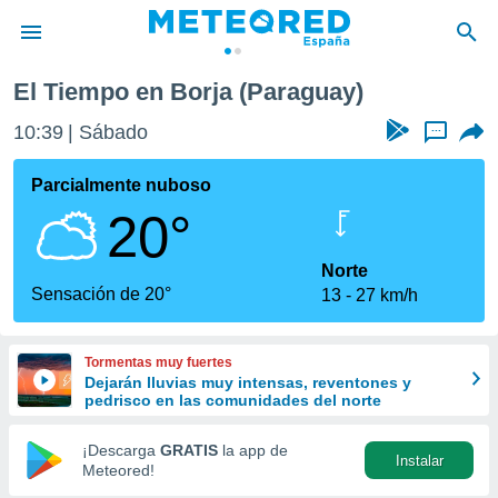
El Tiempo en Borja (Paraguay)
privacidad
10:39
Sábado
...
o de
tiempo.com)
borado por
Parcialmente nuboso
es para
20°
ue la
 que se
e calidad.
Norte
eder a este
Sensación de 20°
13
27 km/h
ediante las
opciones:
Tormentas muy fuertes
ookies y
Dejarán lluvias muy intensas, reventones y
e forma
pedrisco en las comunidades del norte
d digital
¡Descarga
GRATIS
la app de
Instalar
ada, basada
Meteored!
mación