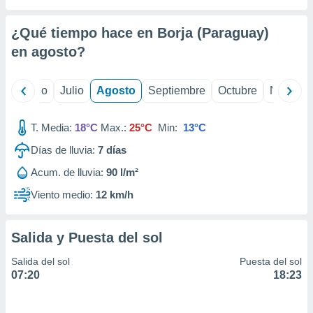
 seleccionar
o.
¿Qué tiempo hace en Borja (Paraguay)
calización
precisa e
en
agosto
?
ión mediante
, publicidad
yo
Junio
Julio
Agosto
Septiembre
Octubre
Noviemb
dos,
T. Media:
18°C
Max.:
25°C
Min:
13°C
 publicidad
,
Días de lluvia:
7
días
ón de
 desarrollo
Acum. de lluvia:
90 l/m²
s.
Viento medio:
12 km/h
tros 1199
ios
Salida y Puesta del sol
Salida del sol
Puesta del sol
07:20
18:23