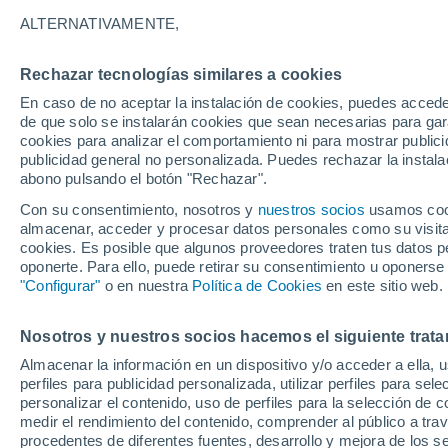
20°
ALTERNATIVAMENTE,
Rechazar tecnologías similares a cookies
Menguant
En caso de no aceptar la instalación de cookies, puedes acced
Iluminada
Sensación de 20°
de que solo se instalarán cookies que sean necesarias para garan
cookies para analizar el comportamiento ni para mostrar publici
publicidad general no personalizada. Puedes rechazar la instala
abono pulsando el botón "Rechazar".
Previsión para el eclipse
Samuel Biener avisa de posibles tormentas y
Con su consentimiento, nosotros y
nuestros socios
usamos cooki
un domo de calor en España
almacenar, acceder y procesar datos personales como su visita e
cookies. Es posible que algunos proveedores traten tus datos pe
El Tiempo 1 - 7 días
Por horas
Actualidad
Mapa de
oponerte. Para ello, puede retirar su consentimiento u oponerse
"Configurar"
o en nuestra
Política de Cookies
en este sitio web.
Nosotros y nuestros socios hacemos el siguiente trata
Mañana
Domingo
Hoy
Almacenar la información en un dispositivo y/o acceder a ella, 
8 Ago
9 Ago
7 Ago
perfiles para publicidad personalizada, utilizar perfiles para sele
personalizar el contenido, uso de perfiles para la selección de c
medir el rendimiento del contenido, comprender al público a tra
procedentes de diferentes fuentes, desarrollo y mejora de los se