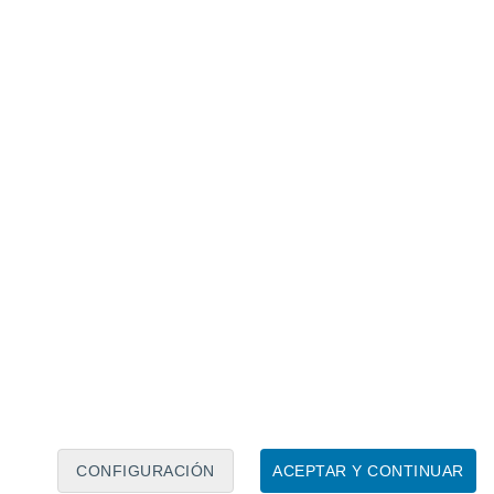
Calendario lunar
Lun
Mar
Mié
Jue
Vie
Sáb
Dom
7
8
9
10
11
12
13
14
15
16
CONFIGURACIÓN
ACEPTAR Y CONTINUAR