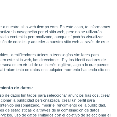
e
er a nuestro sitio web tiempo.com. En este caso, te informamos
:
33%
tizar la navegación por el sitio web, pero no se utilizarán
dad o contenido personalizado, aunque sí podrás visualizar
ción de cookies y acceder a nuestro sitio web a través de este
 de
es, identificadores únicos o tecnologías similares para
n este sitio web, las direcciones IP y los identificadores de
rsonales en virtud de un interés legítimo, algo a lo que puedes
 temperatura
Radar de lluvia
Satélites
Modelos
 al tratamiento de datos en cualquier momento haciendo clic en
miento de datos:
Lunes
Martes
Miércoles
Jueves
uso de datos limitados para seleccionar anuncios básicos, crear
10 Ago
11 Ago
12 Ago
13 Ago
ccionar la publicidad personalizada, crear un perfil para
ontenido personalizado, medir el rendimiento de la publicidad,
vés de estadísticas o a través de la combinación de datos
rvicios, uso de datos limitados con el objetivo de seleccionar el