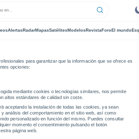
deos
Alertas
Radar
Mapas
Satélites
Modelos
Revista
Foro
El mundo
Esq
ofesionales para garantizar que la información que se ofrece es
entes opciones:
ecogida mediante cookies o tecnologías similares, nos permite
on altos estándares de calidad sin coste.
lis - GO
eb aceptando la instalación de todas las cookies, ya sean
 y análisis del comportamiento en el sitio web, así como
...
ntenido personalizado en función del mismo. Puedes consultar
alquier momento el consentimiento pulsando el botón
Por horas
uestra página web.
Cielos despejados en las
próximas horas