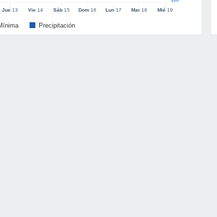
l/m²
Jue
13
Vie
14
Sáb
15
Dom
16
Lun
17
Mar
18
Mié
19
Mínima
Precipitación