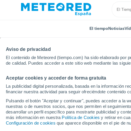
El tiempo
Noticias
Ví
Aviso de privacidad
El contenido de Meteored (tiempo.com) ha sido elaborado por pr
de calidad. Puedes acceder a este sitio web mediante las sigui
Aceptar cookies y acceder de forma gratuita
Inicio
Brasil
Estado de Goiás
Bonfinópolis
La publicidad digital personalizada, basada en la información r
financiar nuestra actividad para seguir ofreciéndote contenido c
El Tiempo en Bonfinópo
Pulsando el botón "Aceptar y continuar", puedes acceder a la w
nuestras o de nuestros socios, que nos permiten el seguimiento
00:29
Viernes
desarrollar un perfil específico para mostrarte publicidad y co
más información en nuestra
Política de Cookies
y retirar en cu
Configuración de cookies
que aparece disponible en el pie de n
Cielo despejado