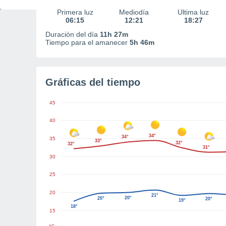
Primera luz
Mediodía
Última luz
06:15
12:21
18:27
Duración del día
11h 27m
Tiempo para el amanecer
5h 46m
Gráficas del tiempo
45
40
34°
34°
35
33°
32°
32°
31°
30
25
20
21°
20°
20°
20°
19°
18°
15