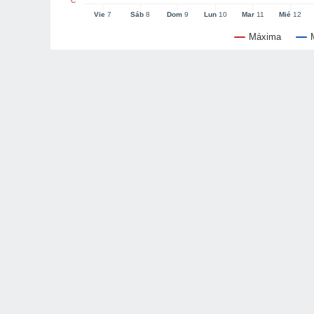
°C
Vie
7
Sáb
8
Dom
9
Lun
10
Mar
11
Mié
12
Máxima