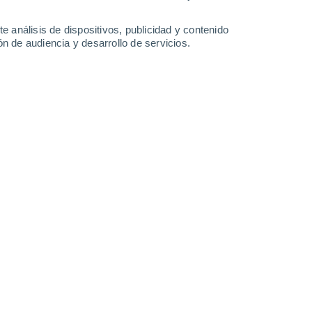
34°
/
21°
32°
/
19°
31°
/
20°
31°
/
19°
e análisis de dispositivos, publicidad y contenido
n de audiencia y desarrollo de servicios.
-
35
km/h
25
-
52
km/h
24
-
49
km/h
18
-
38
km/h
 7 de agosto
Norte
0 Bajo
5
-
9 km/h
FPS:
no
Norte
0 Bajo
6
-
12 km/h
FPS:
no
Noreste
0 Bajo
6
-
12 km/h
FPS:
no
Norte
0 Bajo
6
-
12 km/h
FPS:
no