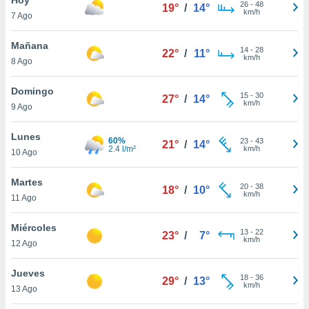
26
-
48
19°
/
14°
km/h
7 Ago
do en
 mismo.
sultar más
Mañana
14
-
28
22°
/
11°
 en nuestra
km/h
8 Ago
 Cookies
y
ualquier
Domingo
15
-
30
27°
/
14°
km/h
9 Ago
ento
 botón
ación de
Lunes
60%
23
-
43
21°
/
14°
kies
2.4 l/m²
km/h
10 Ago
 disponible
e nuestra
Martes
20
-
38
.
18°
/
10°
km/h
11 Ago
IVAMENTE,
Miércoles
13
-
22
23°
/
7°
km/h
12 Ago
as
 a cookies
Jueves
18
-
36
29°
/
13°
km/h
 no aceptar
13 Ago
ón de