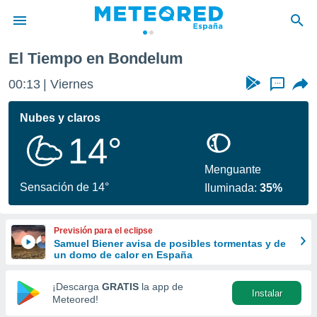
El Tiempo en Bondelum
privacidad
00:13
Viernes
...
o de
tiempo.com)
borado por
Nubes y claros
es para
14°
ue la
 que se
e calidad.
Menguante
eder a este
Sensación de 14°
Iluminada:
35%
ediante las
opciones:
Previsión para el eclipse
ookies y
Samuel Biener avisa de posibles tormentas y de
e forma
un domo de calor en España
d digital
¡Descarga
GRATIS
la app de
Instalar
ada, basada
Meteored!
mación