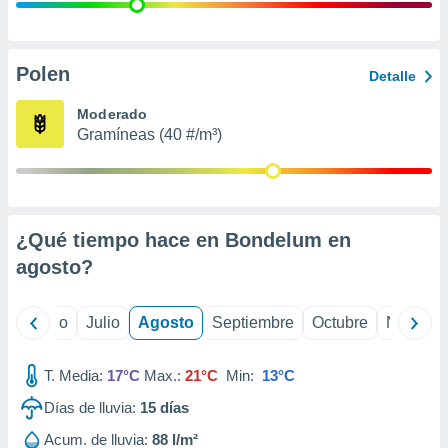
 seleccionar
o.
calización
precisa e
Polen
Detalle
ión mediante
Moderado
, publicidad
Gramíneas (40 #/m³)
dos,
 publicidad
,
ón de
¿Qué tiempo hace en Bondelum en
 desarrollo
s.
agosto
?
tros 1199
ios
yo
Junio
Julio
Agosto
Septiembre
Octubre
Noviemb
T. Media:
17°C
Max.:
21°C
Min:
13°C
Días de lluvia:
15
días
Acum. de lluvia:
88 l/m²