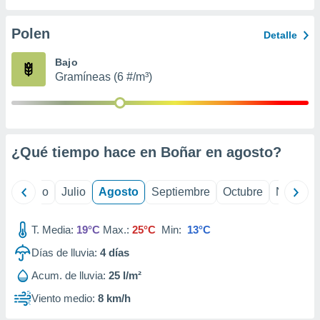
 seleccionar
o.
Polen
Detalle
calización
precisa e
Bajo
ión mediante
Gramíneas (6 #/m³)
, publicidad
dos,
 publicidad
,
¿Qué tiempo hace en Boñar en
agosto
?
ón de
 desarrollo
s.
yo
Junio
Julio
Agosto
Septiembre
Octubre
Noviemb
tros 1199
ios
T. Media:
19°C
Max.:
25°C
Min:
13°C
Días de lluvia:
4
días
Acum. de lluvia:
25 l/m²
Viento medio:
8 km/h