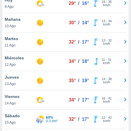
15
-
35
29°
/
16°
km/h
9 Ago
do en
 mismo.
sultar más
Mañana
13
-
34
30°
/
14°
 en nuestra
km/h
10 Ago
 Cookies
y
ualquier
Martes
13
-
32
32°
/
17°
km/h
11 Ago
ento
 botón
ación de
Miércoles
11
-
31
34°
/
18°
kies
km/h
12 Ago
 disponible
e nuestra
Jueves
14
-
38
.
35°
/
19°
km/h
13 Ago
IVAMENTE,
Viernes
16
-
41
34°
/
17°
km/h
14 Ago
as
 a cookies
Sábado
60%
12
-
42
32°
/
17°
0.3 l/m²
km/h
 no aceptar
15 Ago
ón de