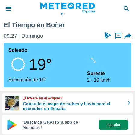
El Tiempo en Boñar
privacidad
09:27
Domingo
...
o de
tiempo.com)
borado por
Soleado
es para
19°
ue la
 que se
e calidad.
Sureste
eder a este
Sensación de 19°
2
10 km/h
ediante las
opciones:
¿Lloverá en el eclipse?
ookies y
Consulta el mapa de nubes y lluvia para el
e forma
miércoles en España
d digital
¡Descarga
GRATIS
la app de
Instalar
ada, basada
Meteored!
mación