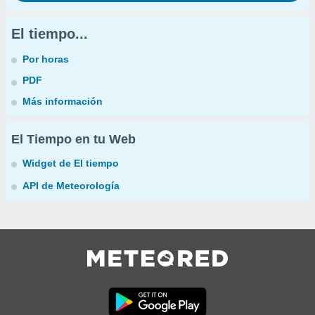
El tiempo...
Por horas
PDF
Más información
El Tiempo en tu Web
Widget de El tiempo
API de Meteorología