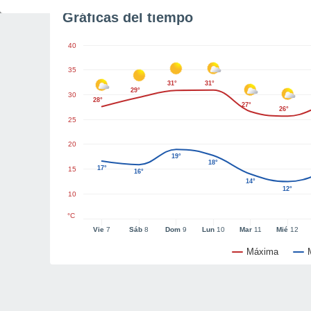
Gráficas del tiempo
40
35
31°
31°
29°
30
28°
27°
26°
25
20
19°
18°
17°
15
16°
14°
12°
10
°C
Vie
7
Sáb
8
Dom
9
Lun
10
Mar
11
Mié
12
Máxima