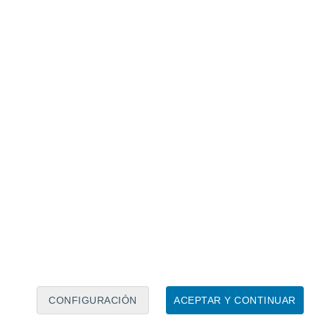
Calendario lunar
Lun
Mar
Mié
Jue
Vie
Sáb
Dom
7
8
9
10
11
12
13
14
15
16
17
18
19
20
CONFIGURACIÓN
ACEPTAR Y CONTINUAR