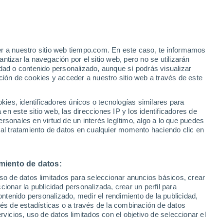
Aviso de nivel amarillo
Alerta moderada por otros en Bom
Jesus Da Penha hoy
er a nuestro sitio web tiempo.com. En este caso, te informamos
/h
tizar la navegación por el sitio web, pero no se utilizarán
dad o contenido personalizado, aunque sí podrás visualizar
ción de cookies y acceder a nuestro sitio web a través de este
es, identificadores únicos o tecnologías similares para
n este sitio web, las direcciones IP y los identificadores de
rsonales en virtud de un interés legítimo, algo a lo que puedes
e nubosidad
Radar de lluvia
Satélites
Modelos
 al tratamiento de datos en cualquier momento haciendo clic en
miento de datos:
Lunes
Martes
Miércoles
Jueves
uso de datos limitados para seleccionar anuncios básicos, crear
10 Ago
11 Ago
12 Ago
13 Ago
ccionar la publicidad personalizada, crear un perfil para
ontenido personalizado, medir el rendimiento de la publicidad,
vés de estadísticas o a través de la combinación de datos
rvicios, uso de datos limitados con el objetivo de seleccionar el