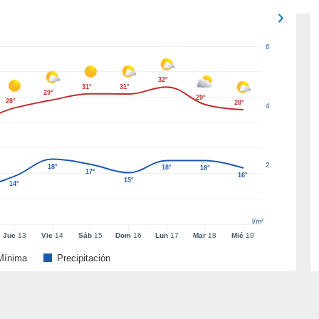
6
32°
31°
31°
29°
29°
28°
28°
4
2
18°
18°
18°
17°
16°
15°
14°
l/m²
Jue
13
Vie
14
Sáb
15
Dom
16
Lun
17
Mar
18
Mié
19
Mínima
Precipitación