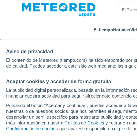
El tiempo
Noticias
Ví
Aviso de privacidad
El contenido de Meteored (tiempo.com) ha sido elaborado por pr
de calidad. Puedes acceder a este sitio web mediante las sigui
Aceptar cookies y acceder de forma gratuita
Inicio
Brasil
Minas Gerais
Bom Jesus Da Penha
La publicidad digital personalizada, basada en la información r
financiar nuestra actividad para seguir ofreciéndote contenido c
El Tiempo en Bom Jes
Pulsando el botón "Aceptar y continuar", puedes acceder a la w
nuestras o de nuestros socios, que nos permiten el seguimiento
16:47
Viernes
desarrollar un perfil específico para mostrarte publicidad y co
más información en nuestra
Política de Cookies
y retirar en cu
Configuración de cookies
que aparece disponible en el pie de n
Parcialmente nuboso