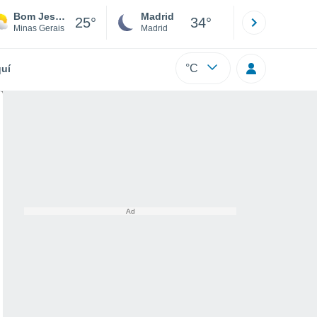
Bom Jesus Da Penha
Madrid
Barcelona
25°
34°
Minas Gerais
Madrid
Barcelona
°C
uí