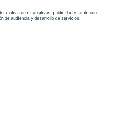
31°
/
18°
27°
/
14°
26°
/
12°
28°
/
14°
e análisis de dispositivos, publicidad y contenido
n de audiencia y desarrollo de servicios.
-
39
km/h
19
-
37
km/h
15
-
34
km/h
11
-
29
km/h
MG hoy
, 7 de agosto
nuboso
Oeste
0 Bajo
°
13
-
46 km/h
FPS:
no
nuboso
Oeste
0 Bajo
°
12
-
25 km/h
FPS:
no
nuboso
Oeste
0 Bajo
°
11
-
23 km/h
FPS:
no
s
Suroeste
0 Bajo
°
12
-
23 km/h
FPS:
no