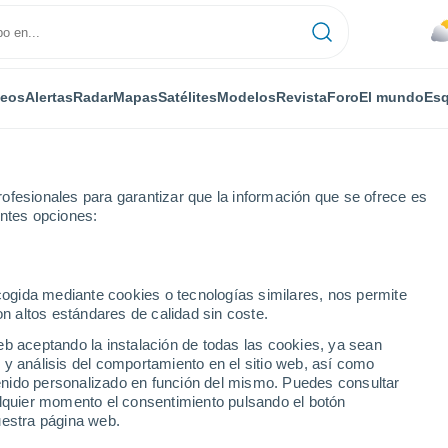
deos
Alertas
Radar
Mapas
Satélites
Modelos
Revista
Foro
El mundo
Esq
ofesionales para garantizar que la información que se ofrece es
entes opciones:
ecogida mediante cookies o tecnologías similares, nos permite
on altos estándares de calidad sin coste.
us Da Penha - MG
eb aceptando la instalación de todas las cookies, ya sean
 y análisis del comportamiento en el sitio web, así como
...
ntenido personalizado en función del mismo. Puedes consultar
alquier momento el consentimiento pulsando el botón
Por horas
uestra página web.
Cielos nubosos en las próximas
horas