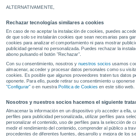
25°
ALTERNATIVAMENTE,
Rechazar tecnologías similares a cookies
Oeste
En caso de no aceptar la instalación de cookies, puedes acced
Sensación de 26°
13
-
46 km
de que solo se instalarán cookies que sean necesarias para garan
cookies para analizar el comportamiento ni para mostrar publici
publicidad general no personalizada. Puedes rechazar la instala
abono pulsando el botón "Rechazar".
Tormentas fuertes
Esta tarde las tormentas dejarán fenómenos
Con su consentimiento, nosotros y
nuestros socios
usamos cooki
adversos en 6 comunidades
almacenar, acceder y procesar datos personales como su visita e
cookies. Es posible que algunos proveedores traten tus datos pe
El Tiempo 1 - 7 días
Por horas
Actualidad
Mapa d
oponerte. Para ello, puede retirar su consentimiento u oponerse
"Configurar"
o en nuestra
Política de Cookies
en este sitio web.
Nosotros y nuestros socios hacemos el siguiente trata
Mañana
Domingo
Hoy
Almacenar la información en un dispositivo y/o acceder a ella, 
8 Ago
9 Ago
7 Ago
perfiles para publicidad personalizada, utilizar perfiles para sele
personalizar el contenido, uso de perfiles para la selección de c
medir el rendimiento del contenido, comprender al público a tra
procedentes de diferentes fuentes, desarrollo y mejora de los se