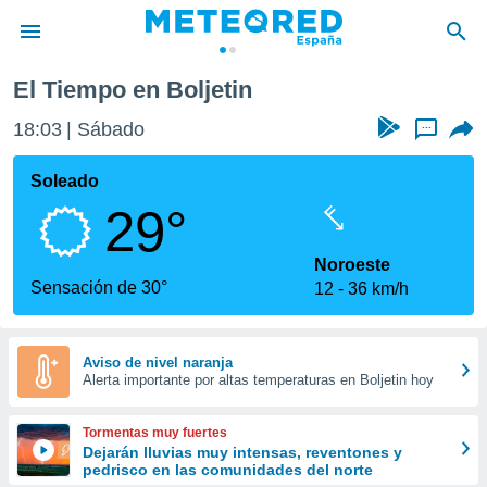
El Tiempo en Boljetin
privacidad
18:03
Sábado
...
o de
tiempo.com)
borado por
Soleado
es para
29°
ue la
 que se
e calidad.
Noroeste
eder a este
Sensación de 30°
12
36 km/h
ediante las
opciones:
ookies y
Aviso de nivel naranja
Alerta importante por altas temperaturas en Boljetin hoy
e forma
d digital
Tormentas muy fuertes
ada, basada
Dejarán lluvias muy intensas, reventones y
pedrisco en las comunidades del norte
mación