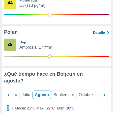
Moderada
 seleccionar
44
o.
O₃ (113 µg/m³)
calización
precisa e
ión mediante
Polen
, publicidad
Detalle
dos,
Bajo
 publicidad
Ambrosía (17 #/m³)
,
ón de
 desarrollo
s.
¿Qué tiempo hace en Boljetin en
tros 1199
ios
agosto
?
yo
Junio
Julio
Agosto
Septiembre
Octubre
Noviemb
T. Media:
21°C
Max.:
27°C
Min:
16°C