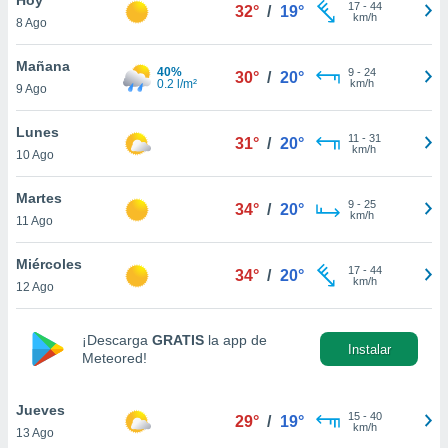
17
-
44
32°
/
19°
km/h
8 Ago
do en
 mismo.
sultar más
Mañana
40%
9
-
24
30°
/
20°
 en nuestra
0.2 l/m²
km/h
9 Ago
 Cookies
y
ualquier
Lunes
11
-
31
31°
/
20°
km/h
10 Ago
ento
 botón
ación de
Martes
9
-
25
34°
/
20°
kies
km/h
11 Ago
 disponible
e nuestra
Miércoles
17
-
44
.
34°
/
20°
km/h
12 Ago
IVAMENTE,
¡Descarga
GRATIS
la app de
Instalar
Meteored!
as
 a cookies
Jueves
 no aceptar
15
-
40
29°
/
19°
km/h
13 Ago
ón de