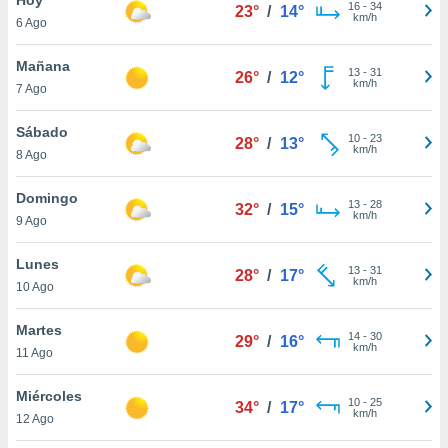
16
-
34
23°
/
14°
km/h
6 Ago
do en
 mismo.
sultar más
Mañana
13
-
31
26°
/
12°
 en nuestra
km/h
7 Ago
 Cookies
y
ualquier
Sábado
10
-
23
28°
/
13°
km/h
8 Ago
ento
 botón
ación de
Domingo
13
-
28
32°
/
15°
kies
km/h
9 Ago
 disponible
e nuestra
Lunes
13
-
31
.
28°
/
17°
km/h
10 Ago
IVAMENTE,
Martes
14
-
30
29°
/
16°
km/h
11 Ago
as
 a cookies
Miércoles
10
-
25
34°
/
17°
km/h
 no aceptar
12 Ago
ón de