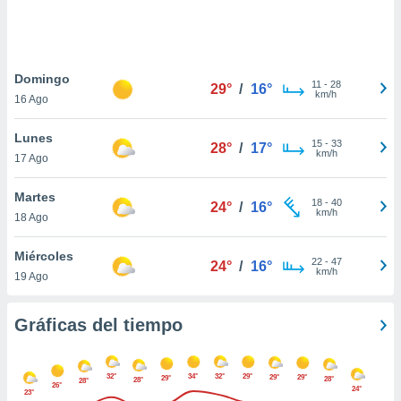
 botón
.
nto,
Domingo
11
-
28
29°
/
16°
km/h
16 Ago
cios
kies,
Lunes
ores únicos
15
-
33
28°
/
17°
km/h
17 Ago
as similares
nar,
rocesar
Martes
18
-
40
24°
/
16°
onales como
km/h
18 Ago
 este sitio
recciones IP
Miércoles
ficadores de
22
-
47
24°
/
16°
km/h
19 Ago
 posible
s
 traten tus
Gráficas del tiempo
nales en
 interés
go a lo que
32°
34°
32°
29°
29°
29°
nerte. Para
29°
28°
28°
28°
26°
24°
23°
retirar su