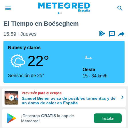
El Tiempo en Boëseghem
privacidad
15:59
Jueves
...
o de
tiempo.com)
borado por
Nubes y claros
es para
22°
ue la
 que se
e calidad.
Oeste
eder a este
Sensación de 25°
15
34 km/h
ediante las
opciones:
Previsión para el eclipse
ookies y
Samuel Biener avisa de posibles tormentas y de
e forma
un domo de calor en España
d digital
¡Descarga
GRATIS
la app de
Instalar
ada, basada
Meteored!
mación