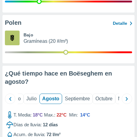
 seleccionar
o.
calización
precisa e
Polen
Detalle
ión mediante
Bajo
, publicidad
Gramíneas (20 #/m³)
dos,
 publicidad
,
ón de
¿Qué tiempo hace en Boëseghem en
 desarrollo
s.
agosto
?
tros 1199
ios
yo
Junio
Julio
Agosto
Septiembre
Octubre
Noviemb
T. Media:
18°C
Max.:
22°C
Min:
14°C
Días de lluvia:
12
días
Acum. de lluvia:
72 l/m²