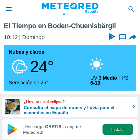
El Tiempo en Boden-Chuenisbärgli
privacidad
10:13
Domingo
...
o de
tiempo.com)
borado por
Nubes y claros
es para
24°
ue la
 que se
e calidad.
UV
3 Medio
FPS
eder a este
Sensación de 25°
6-10
ediante las
opciones:
¿Lloverá en el eclipse?
ookies y
Consulta el mapa de nubes y lluvia para el
e forma
miércoles en España
d digital
¡Descarga
GRATIS
la app de
Instalar
ada, basada
Meteored!
mación