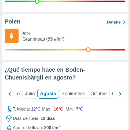
 seleccionar
o.
calización
precisa e
Polen
Detalle
ión mediante
Alto
, publicidad
Gramíneas (55 #/m³)
dos,
 publicidad
,
ón de
¿Qué tiempo hace en Boden-
 desarrollo
s.
Chuenisbärgli en
agosto
?
tros 1199
ios
yo
Junio
Julio
Agosto
Septiembre
Octubre
Noviemb
T. Media:
12°C
Max.:
18°C
Min:
7°C
Días de lluvia:
19
días
Acum. de lluvia:
200 l/m²