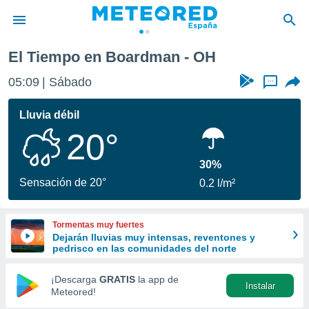
El Tiempo en Boardman - OH
privacidad
05:09
Sábado
...
o de
tiempo.com)
borado por
Lluvia débil
es para
20°
ue la
 que se
e calidad.
30%
eder a este
Sensación de 20°
0.2 l/m²
ediante las
opciones:
Tormentas muy fuertes
ookies y
Dejarán lluvias muy intensas, reventones y
e forma
pedrisco en las comunidades del norte
d digital
¡Descarga
GRATIS
la app de
Instalar
ada, basada
Meteored!
mación