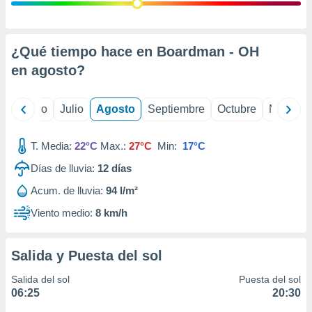
 seleccionar
o.
calización
precisa e
¿Qué tiempo hace en Boardman - OH
ión mediante
en
agosto
?
, publicidad
yo
Junio
Julio
Agosto
Septiembre
Octubre
Noviemb
dos,
 publicidad
,
T. Media:
22°C
Max.:
27°C
Min:
17°C
ón de
Días de lluvia:
12
días
 desarrollo
s.
Acum. de lluvia:
94 l/m²
tros 1199
Viento medio:
8 km/h
ios
Salida y Puesta del sol
Salida del sol
Puesta del sol
06:25
20:30