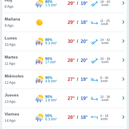
80%
18
-
43
29°
/
19°
1.5 l/m²
km/h
8 Ago
do en
 mismo.
sultar más
Mañana
11
-
25
29°
/
18°
 en nuestra
km/h
9 Ago
 Cookies
y
ualquier
Lunes
80%
19
-
42
30°
/
20°
9.3 l/m²
km/h
10 Ago
ento
 botón
ación de
Martes
90%
20
-
39
28°
/
20°
kies
17 l/m²
km/h
11 Ago
 disponible
e nuestra
Miércoles
90%
8
-
40
.
27°
/
19°
4.8 l/m²
km/h
12 Ago
IVAMENTE,
Jueves
90%
15
-
36
27°
/
19°
1.8 l/m²
km/h
13 Ago
as
 a cookies
Viernes
50%
5
-
18
26°
/
18°
0.3 l/m²
km/h
 no aceptar
14 Ago
ón de