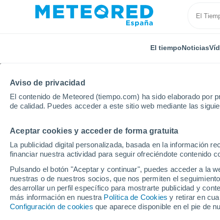
El tiempo
Noticias
Ví
Aviso de privacidad
El contenido de Meteored (tiempo.com) ha sido elaborado por pr
de calidad. Puedes acceder a este sitio web mediante las sigui
Aceptar cookies y acceder de forma gratuita
Inicio
Noruega
Telemark
Bø
La publicidad digital personalizada, basada en la información r
financiar nuestra actividad para seguir ofreciéndote contenido c
El Tiempo en Bø
Pulsando el botón "Aceptar y continuar", puedes acceder a la w
nuestras o de nuestros socios, que nos permiten el seguimiento
01:08
Sábado
desarrollar un perfil específico para mostrarte publicidad y co
más información en nuestra
Política de Cookies
y retirar en cu
Configuración de cookies
que aparece disponible en el pie de n
Nubes y claros