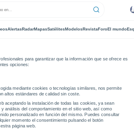
deos
Alertas
Radar
Mapas
Satélites
Modelos
Revista
Foro
El mundo
Esq
ofesionales para garantizar que la información que se ofrece es
entes opciones:
ecogida mediante cookies o tecnologías similares, nos permite
on altos estándares de calidad sin coste.
eb aceptando la instalación de todas las cookies, ya sean
 y análisis del comportamiento en el sitio web, así como
...
ntenido personalizado en función del mismo. Puedes consultar
alquier momento el consentimiento pulsando el botón
Por horas
uestra página web.
Lluvias débiles en las próximas
horas