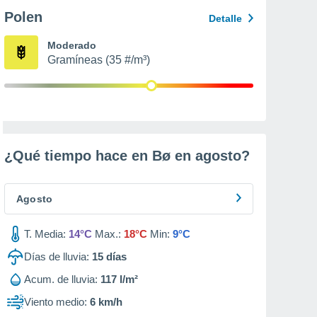
Polen
Detalle
Moderado
Gramíneas (35 #/m³)
¿Qué tiempo hace en Bø en
agosto
?
Agosto
T. Media:
14°C
Max.:
18°C
Min:
9°C
Días de lluvia:
15
días
Acum. de lluvia:
117 l/m²
Viento medio:
6 km/h