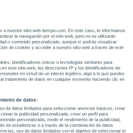
e
er a nuestro sitio web tiempo.com. En este caso, te informamos
:
24%
tizar la navegación por el sitio web, pero no se utilizarán
dad o contenido personalizado, aunque sí podrás visualizar
ción de cookies y acceder a nuestro sitio web a través de este
 lluvia
Radar de lluvia
Satélites
Modelos
es, identificadores únicos o tecnologías similares para
n este sitio web, las direcciones IP y los identificadores de
rsonales en virtud de un interés legítimo, algo a lo que puedes
 al tratamiento de datos en cualquier momento haciendo clic en
Martes
Miércoles
Jueves
Viernes
11 Ago
12 Ago
13 Ago
14 Ago
miento de datos:
uso de datos limitados para seleccionar anuncios básicos, crear
40%
ccionar la publicidad personalizada, crear un perfil para
0.3 l/m²
ontenido personalizado, medir el rendimiento de la publicidad,
22°
/
11°
24°
/
8°
25°
/
10°
26°
/
12°
vés de estadísticas o a través de la combinación de datos
rvicios, uso de datos limitados con el objetivo de seleccionar el