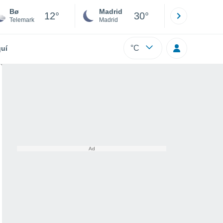
Bø
Madrid
Barcelona
12°
30°
Telemark
Madrid
Barcelona
°C
uí