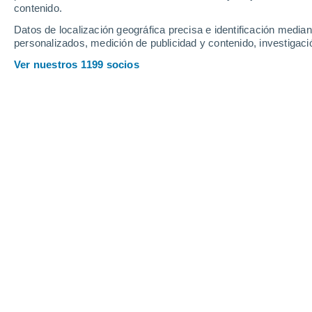
contenido.
20
-
51
km/h
18
-
48
km/h
10
17
-
43
km/h
Datos de localización geográfica precisa e identificación mediant
personalizados, medición de publicidad y contenido, investigació
El tiempo en Bø hoy
, 8 de agosto
Ver nuestros 1199 socios
Nubes y claro
12°
01:00
Sensación T.
12
Nubes y claro
12°
02:00
Sensación T.
12
Parcialmente 
12°
03:00
Sensación T.
12
Lluvia débil
30%
12°
05:00
0.1 l/m²
Sensación T.
12
Parcialmente 
13°
08:00
Sensación T.
13