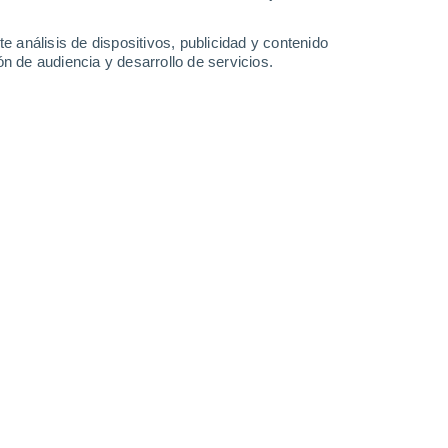
-
30
km/h
10
-
32
km/h
10
-
34
km/h
9
-
30
km/h
e análisis de dispositivos, publicidad y contenido
n de audiencia y desarrollo de servicios.
s
Oeste
0 Bajo
°
5
-
16 km/h
FPS:
no
s
Oeste
0 Bajo
°
4
-
15 km/h
FPS:
no
nuboso
Oeste
0 Bajo
°
3
-
13 km/h
FPS:
no
Oeste
0 Bajo
°
2
-
12 km/h
FPS:
no
nuboso
Suroeste
0 Bajo
°
3
-
13 km/h
FPS:
no