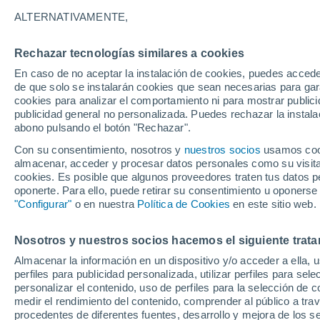
12°
ALTERNATIVAMENTE,
Rechazar tecnologías similares a cookies
Menguant
En caso de no aceptar la instalación de cookies, puedes acced
Iluminada
Sensación de 12°
de que solo se instalarán cookies que sean necesarias para garan
cookies para analizar el comportamiento ni para mostrar publici
publicidad general no personalizada. Puedes rechazar la instala
abono pulsando el botón "Rechazar".
El Tiempo 1 - 7 días
Por horas
Actualidad
Mapa de
Con su consentimiento, nosotros y
nuestros socios
usamos cooki
almacenar, acceder y procesar datos personales como su visita e
cookies. Es posible que algunos proveedores traten tus datos pe
oponerte. Para ello, puede retirar su consentimiento u oponerse
Mañana
Lunes
Hoy
"Configurar"
o en nuestra
Política de Cookies
en este sitio web.
9 Ago
10 Ago
8 Ago
Nosotros y nuestros socios hacemos el siguiente trata
Almacenar la información en un dispositivo y/o acceder a ella, 
90%
30%
perfiles para publicidad personalizada, utilizar perfiles para sele
3.3 l/m²
0.1 l/m²
personalizar el contenido, uso de perfiles para la selección de c
22°
/
11°
20°
/
9°
22°
/
11°
medir el rendimiento del contenido, comprender al público a tra
procedentes de diferentes fuentes, desarrollo y mejora de los se