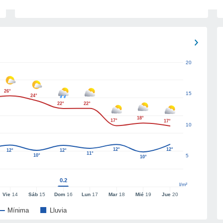
20
26°
15
24°
22°
22°
18°
17°
17°
10
12°
12°
12°
12°
11°
10°
5
10°
0.2
l/m²
Vie
14
Sáb
15
Dom
16
Lun
17
Mar
18
Mié
19
Jue
20
Mínima
Lluvia