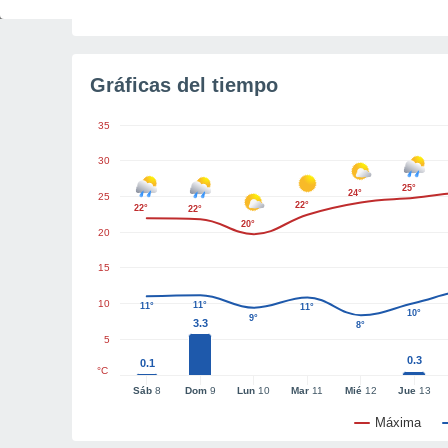
Tiempo para el amanecer
3h 22m
Gráficas del tiempo
35
30
25°
24°
25
22°
22°
22°
20°
20
15
10
11°
11°
11°
10°
9°
3.3
8°
5
0.3
0.1
°C
Sáb
8
Dom
9
Lun
10
Mar
11
Mié
12
Jue
13
Máxima