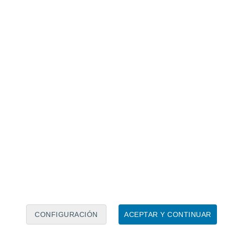
Calendario lunar
Lun
Mar
Mié
Jue
Vie
Sáb
Dom
8
9
10
11
12
13
14
15
16
17
18
19
20
21
CONFIGURACIÓN
ACEPTAR Y CONTINUAR