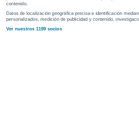
contenido.
14
-
30
km/h
21
-
43
km/h
20
22
-
49
km/h
Datos de localización geográfica precisa e identificación mediant
personalizados, medición de publicidad y contenido, investigació
El tiempo en Blue Eye - MO hoy
, 7 d
Ver nuestros 1199 socios
Soleado
26°
10:00
Sensación T.
28°
Soleado
28°
11:00
Sensación T.
30°
Soleado
29°
12:00
Sensación T.
32°
Soleado
30°
13:00
Sensación T.
34°
Soleado
31°
14:00
Sensación T.
36°