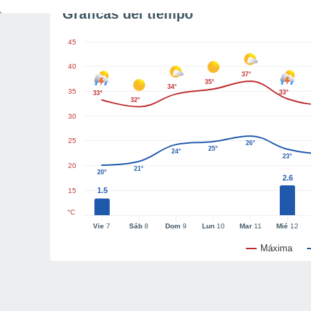
Gráficas del tiempo
45
40
37°
35°
34°
35
33°
33°
32°
30
25
26°
25°
24°
23°
20
21°
20°
2.6
1.5
15
°C
Vie
7
Sáb
8
Dom
9
Lun
10
Mar
11
Mié
12
Máxima