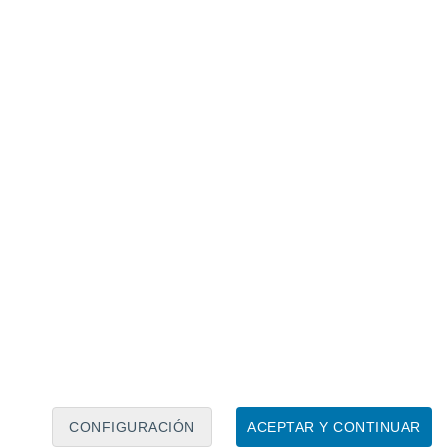
Calendario lunar
Lun
Mar
Mié
Jue
Vie
Sáb
Dom
7
8
9
10
11
12
13
14
15
16
17
18
19
20
CONFIGURACIÓN
ACEPTAR Y CONTINUAR