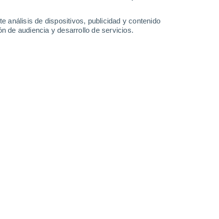
-
44
km/h
20
-
38
km/h
18
-
42
km/h
13
-
31
km/h
e análisis de dispositivos, publicidad y contenido
n de audiencia y desarrollo de servicios.
e agosto
Sur
4 Medio
9
-
21 km/h
FPS:
6-10
Sur
6 Alto
9
-
22 km/h
FPS:
15-25
Sur
8 ¡Muy Alto!
9
-
23 km/h
FPS:
25-50
Sur
9 ¡Muy Alto!
9
-
23 km/h
FPS:
25-50
Sur
9 ¡Muy Alto!
9
-
23 km/h
FPS:
25-50