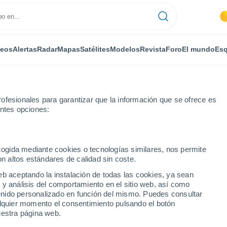
deos
Alertas
Radar
Mapas
Satélites
Modelos
Revista
Foro
El mundo
Esq
ofesionales para garantizar que la información que se ofrece es
entes opciones:
ecogida mediante cookies o tecnologías similares, nos permite
on altos estándares de calidad sin coste.
 - MO
eb aceptando la instalación de todas las cookies, ya sean
 y análisis del comportamiento en el sitio web, así como
...
ntenido personalizado en función del mismo. Puedes consultar
alquier momento el consentimiento pulsando el botón
Por horas
uestra página web.
Calor Húmedo Sofocante en las
próximas horas