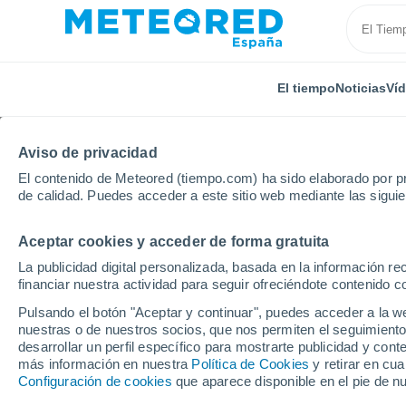
El tiempo
Noticias
Ví
Aviso de privacidad
El contenido de Meteored (tiempo.com) ha sido elaborado por pr
de calidad. Puedes acceder a este sitio web mediante las sigui
Aceptar cookies y acceder de forma gratuita
Inicio
Estados Unidos
Missouri
Blue Eye
La publicidad digital personalizada, basada en la información r
financiar nuestra actividad para seguir ofreciéndote contenido c
El Tiempo en Blue Eye
Pulsando el botón "Aceptar y continuar", puedes acceder a la w
nuestras o de nuestros socios, que nos permiten el seguimiento
09:46
Viernes
desarrollar un perfil específico para mostrarte publicidad y co
más información en nuestra
Política de Cookies
y retirar en cu
Configuración de cookies
que aparece disponible en el pie de n
Soleado