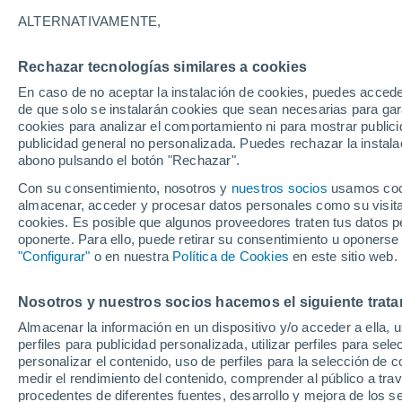
26°
ALTERNATIVAMENTE,
Rechazar tecnologías similares a cookies
Sur
En caso de no aceptar la instalación de cookies, puedes acced
Sensación de 28°
9
-
21 km/
de que solo se instalarán cookies que sean necesarias para garan
cookies para analizar el comportamiento ni para mostrar publici
publicidad general no personalizada. Puedes rechazar la instala
abono pulsando el botón "Rechazar".
El Tiempo 1 - 7 días
Por horas
Actualidad
Mapa de
Con su consentimiento, nosotros y
nuestros socios
usamos cooki
almacenar, acceder y procesar datos personales como su visita e
cookies. Es posible que algunos proveedores traten tus datos pe
oponerte. Para ello, puede retirar su consentimiento u oponerse
Mañana
Domingo
Hoy
"Configurar"
o en nuestra
Política de Cookies
en este sitio web.
8 Ago
9 Ago
7 Ago
Nosotros y nuestros socios hacemos el siguiente trata
Almacenar la información en un dispositivo y/o acceder a ella, 
50%
perfiles para publicidad personalizada, utilizar perfiles para sele
1.5 l/m²
personalizar el contenido, uso de perfiles para la selección de c
32°
/
21°
34°
/
24°
33°
/
20°
medir el rendimiento del contenido, comprender al público a tra
procedentes de diferentes fuentes, desarrollo y mejora de los se