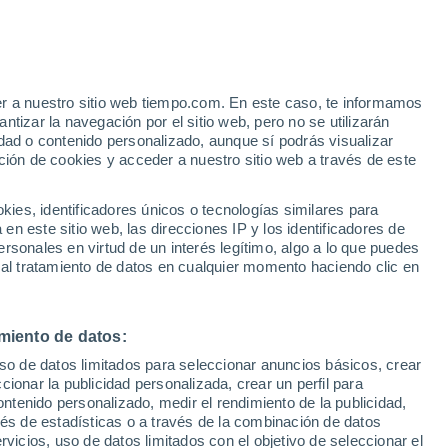
er a nuestro sitio web tiempo.com. En este caso, te informamos
h
tizar la navegación por el sitio web, pero no se utilizarán
dad o contenido personalizado, aunque sí podrás visualizar
ción de cookies y acceder a nuestro sitio web a través de este
 temperatura
Radar de lluvia
Satélites
Modelos
es, identificadores únicos o tecnologías similares para
n este sitio web, las direcciones IP y los identificadores de
rsonales en virtud de un interés legítimo, algo a lo que puedes
 al tratamiento de datos en cualquier momento haciendo clic en
Lunes
Martes
Miércoles
Jueves
10 Ago
11 Ago
12 Ago
13 Ago
miento de datos:
uso de datos limitados para seleccionar anuncios básicos, crear
60%
70%
ccionar la publicidad personalizada, crear un perfil para
2.6 l/m²
2.8 l/m²
ontenido personalizado, medir el rendimiento de la publicidad,
35°
/
25°
37°
/
26°
33°
/
23°
32°
/
22°
vés de estadísticas o a través de la combinación de datos
rvicios, uso de datos limitados con el objetivo de seleccionar el