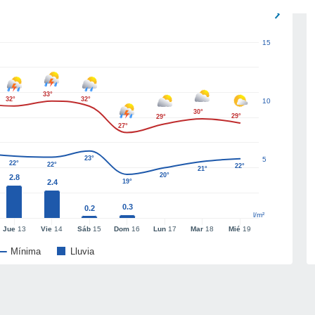
15
33°
32°
32°
10
30°
29°
29°
27°
23°
5
22°
22°
22°
21°
20°
2.8
2.4
19°
0.3
0.2
l/m²
Jue
13
Vie
14
Sáb
15
Dom
16
Lun
17
Mar
18
Mié
19
Mínima
Lluvia