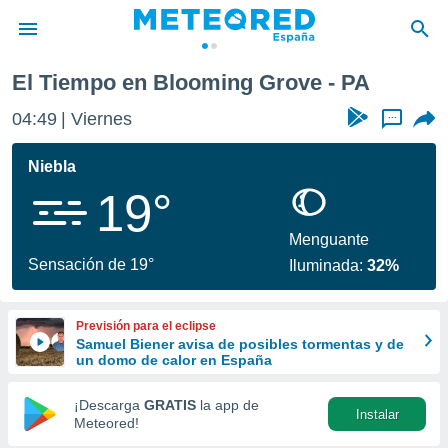
rove
El Tiempo en Blooming Grove - PA
privacidad
04:49
Viernes
...
o de
tiempo.com)
borado por
Niebla
es para
19°
ue la
 que se
e calidad.
Menguante
eder a este
Sensación de 19°
Iluminada:
32%
ediante las
opciones:
Previsión para el eclipse
ookies y
Samuel Biener avisa de posibles tormentas y de
e forma
un domo de calor en España
d digital
¡Descarga
GRATIS
la app de
Instalar
ada, basada
Meteored!
mación