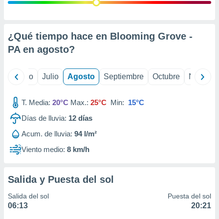
 seleccionar
o.
calización
precisa e
¿Qué tiempo hace en Blooming Grove -
ión mediante
PA en
agosto
?
, publicidad
yo
Junio
Julio
Agosto
Septiembre
Octubre
Noviemb
dos,
 publicidad
,
T. Media:
20°C
Max.:
25°C
Min:
15°C
ón de
Días de lluvia:
12
días
 desarrollo
s.
Acum. de lluvia:
94 l/m²
tros 1199
Viento medio:
8 km/h
ios
Salida y Puesta del sol
Salida del sol
Puesta del sol
06:13
20:21