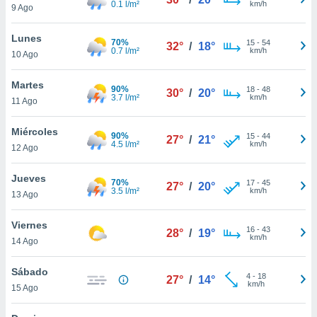
0.1 l/m²
km/h
9 Ago
do en
 mismo.
Lunes
70%
15
-
54
sultar más
32°
/
18°
0.7 l/m²
km/h
10 Ago
 en nuestra
 Cookies
y
Martes
ualquier
90%
18
-
48
30°
/
20°
3.7 l/m²
km/h
11 Ago
ento
 botón
Miércoles
90%
15
-
44
27°
/
21°
ación de
4.5 l/m²
km/h
12 Ago
kies
 disponible
Jueves
e nuestra
70%
17
-
45
27°
/
20°
3.5 l/m²
km/h
.
13 Ago
IVAMENTE,
Viernes
16
-
43
28°
/
19°
km/h
14 Ago
as
Sábado
 a cookies
4
-
18
27°
/
14°
km/h
15 Ago
 no aceptar
ón de