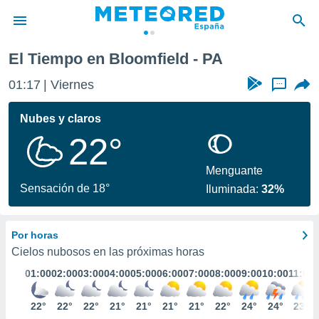
El Tiempo en Bloomfield - PA
privacidad
01:17
Viernes
...
o de
tiempo.com)
borado por
Nubes y claros
es para
22°
ue la
 que se
e calidad.
Menguante
eder a este
Sensación de 18°
Iluminada:
32%
ediante las
opciones:
Por horas
ookies y
e forma
Cielos nubosos en las próximas horas
01:00
02:00
03:00
04:00
05:00
06:00
07:00
08:00
09:00
10:00
11:00
d digital
ada, basada
22°
22°
22°
21°
21°
21°
21°
22°
24°
24°
23°
mación