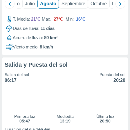
 seleccionar
yo
Junio
Julio
Agosto
Septiembre
Octubre
Noviemb
o.
calización
T. Media:
21°C
Max.:
27°C
Min:
16°C
precisa e
ión mediante
Días de lluvia:
11
días
, publicidad
Acum. de lluvia:
80 l/m²
Viento medio:
8 km/h
dos,
 publicidad
,
Salida y Puesta del sol
ón de
 desarrollo
Salida del sol
Puesta del sol
s.
06:17
20:20
tros 1199
ios
Primera luz
Mediodía
Última luz
05:47
13:19
20:50
Duración del día
14h 4m