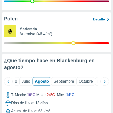
 seleccionar
o.
calización
precisa e
Polen
Detalle
ión mediante
Moderado
, publicidad
Artemisa (46 #/m³)
dos,
 publicidad
,
ón de
¿Qué tiempo hace en Blankenburg en
 desarrollo
s.
agosto
?
tros 1199
ios
yo
Junio
Julio
Agosto
Septiembre
Octubre
Noviemb
T. Media:
19°C
Max.:
24°C
Min:
14°C
Días de lluvia:
12
días
Acum. de lluvia:
63 l/m²