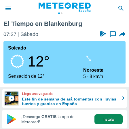
El Tiempo en Blankenburg
privacidad
07:27
Sábado
...
o de
tiempo.com)
borado por
Soleado
es para
12°
ue la
 que se
e calidad.
Noroeste
eder a este
Sensación de 12°
5
8 km/h
ediante las
opciones:
Llega una vaguada
ookies y
Este fin de semana dejará tormentas con lluvias
e forma
fuertes y granizo en España
d digital
¡Descarga
GRATIS
la app de
Instalar
ada, basada
Meteored!
mación