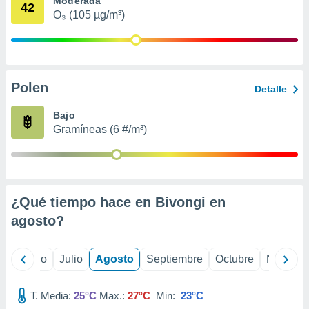
Moderada
 seleccionar
42
o.
O₃ (105 µg/m³)
calización
precisa e
ión mediante
Polen
, publicidad
Detalle
dos,
Bajo
 publicidad
Gramíneas (6 #/m³)
,
ón de
 desarrollo
s.
¿Qué tiempo hace en Bivongi en
tros 1199
ios
agosto
?
yo
Junio
Julio
Agosto
Septiembre
Octubre
Noviemb
T. Media:
25°C
Max.:
27°C
Min:
23°C