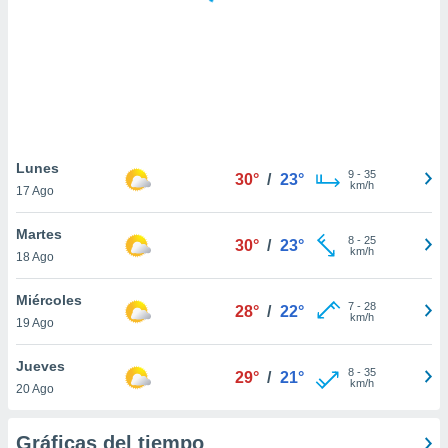
 botón
.
nto,
cios
kies,
ores únicos
Lunes
9
-
35
as similares
30°
/
23°
km/h
17 Ago
nar,
rocesar
Martes
onales como
8
-
25
30°
/
23°
km/h
 este sitio
18 Ago
recciones IP
ficadores de
Miércoles
7
-
28
28°
/
22°
 posible
km/h
19 Ago
s
 traten tus
Jueves
nales en
8
-
35
29°
/
21°
km/h
 interés
20 Ago
go a lo que
nerte. Para
Gráficas del tiempo
retirar su