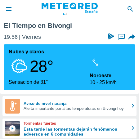
gi
El Tiempo en Bivongi
privacidad
19:56
Viernes
...
o de
tiempo.com)
borado por
Nubes y claros
es para
28°
ue la
 que se
e calidad.
Noroeste
eder a este
Sensación de 31°
10
25 km/h
ediante las
opciones:
ookies y
Aviso de nivel naranja
Alerta importante por altas temperaturas en Bivongi hoy
e forma
d digital
Tormentas fuertes
ada, basada
Esta tarde las tormentas dejarán fenómenos
adversos en 6 comunidades
mación